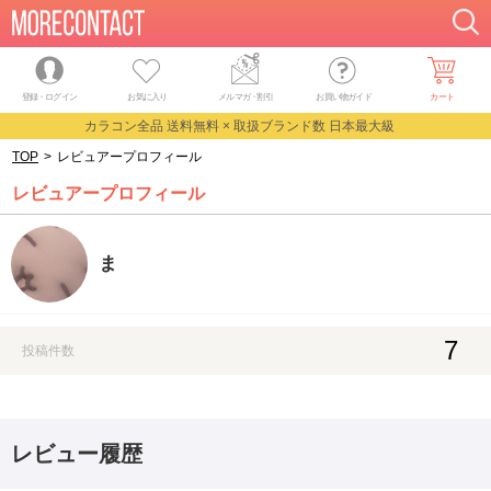
登録・ログイン
お気に入り
メルマガ
・
割引
お買い物ガイド
カート
カラコン全品 送料無料 × 取扱ブランド数 日本最大級
TOP
>
レビュアープロフィール
レビュアープロフィール
ま
7
投稿件数
レビュー履歴