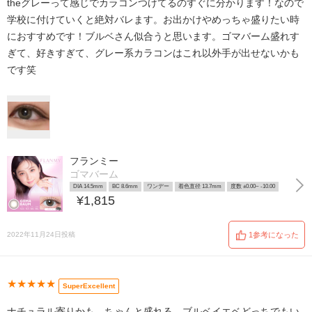
theグレーって感じでカラコンつけてるのすぐに分かります！なので
学校に付けていくと絶対バレます。お出かけやめっちゃ盛りたい時
におすすめです！ブルベさん似合うと思います。ゴマバーム盛れす
ぎて、好きすぎて、グレー系カラコンはこれ以外手が出せないかも
です笑
フランミー
ゴマバーム
DIA 14.5mm
BC 8.6mm
ワンデー
着色直径 13.7mm
度数 ±0.00~ -10.00
¥1,815
2022年11月24日投稿
1参考になった
★★★★★
SuperExcellent
ナチュラル寄りかも。ちゃんと盛れる。ブルベイエベどっちでもい