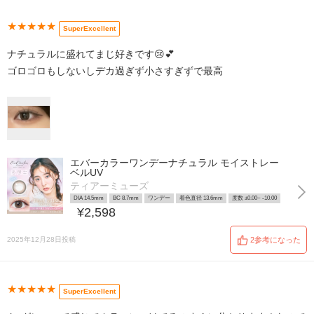
★★★★★
SuperExcellent
ナチュラルに盛れてまじ好きです😢💕
ゴロゴロもしないしデカ過ぎず小さすぎずで最高
エバーカラーワンデーナチュラル モイストレー
ベルUV
ティアーミューズ
DIA 14.5mm
BC 8.7mm
ワンデー
着色直径 13.6mm
度数 ±0.00~ -10.00
¥2,598
2025年12月28日投稿
2参考になった
★★★★★
SuperExcellent