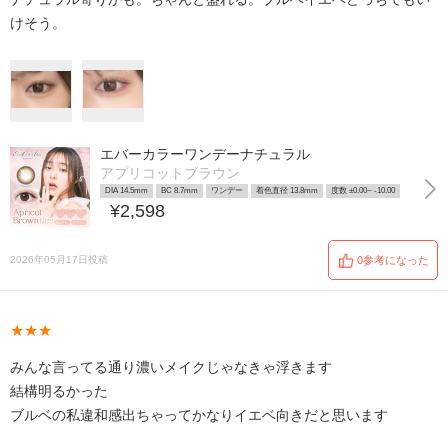
けそう。
エバーカラーワンデーナチュラル
アプリコットブラウン
DIA 14.5mm
BC 8.7mm
ワンデー
着色直径 13.8mm
度数 ±0.00~ -10.00
¥2,598
2026年05月17日投稿
0参考になった
★★★
みんな言ってる通り濃いメイクじゃなきゃ浮きます
結構明るかった
ブルベの私違和感出ちゃってかなりイエベ向きだと思います