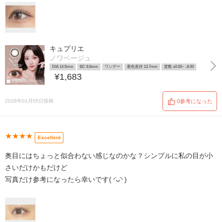
キュプリエ
ノワベージュ
DIA 14.5mm
BC 8.6mm
ワンデー
着色直径 13.7mm
度数 ±0.00~ -8.00
¥1,683
2026年01月05日投稿
0参考になった
★★★★
Excellent
奥目にはちょっと似合わない感じなのかな？シンプルに私の目が小
さいだけかもだけど
写真だけ参考になったら幸いです( ◜ᴗ◝ )