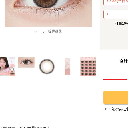
(1箱10
メーカー提供画像
合計
※１箱のみご