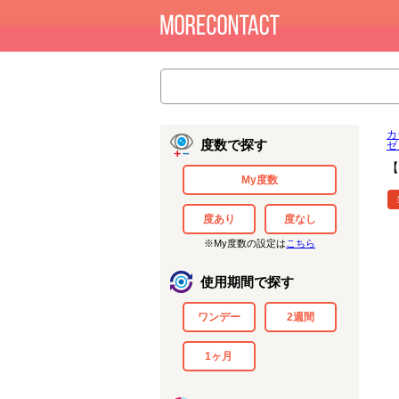
カ
度数で探す
ゼ
【
My度数
度あり
度なし
※My度数の設定は
こちら
使用期間で探す
ワンデー
2週間
1ヶ月