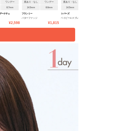
ワンデー
度あり・なし
ワンデー
度あり・なし
ワンデー
度あり・なし
1ヶ月
8.7mm
14.5mm
8.6mm
14.5mm
8.6mm
14.2mm
8.6mm
デーナチュ
フランミー
トパーズ
トパーズ ワンマンス
バターファッジ
ベイビーエスプレッソ
ゼリークォーツ
¥2,598
¥1,815
¥1,760
¥1