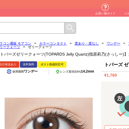
お買い物ガイド
メ
ラコン通販 モアコン
>
カラーコンタクト
>
度あり・度なし
>
ワンデー
>
リークォーツ
>
ゼリークォーツ
トパーズゼリークォーツ(TOPARDS Jelly Quartz)指原莉乃(さっし
トパーズ 
当日発送あり
送料無料
ポスト投函対応可
ワンデー
14.2mm
使用期間
レンズ直径(DIA)
¥1,760