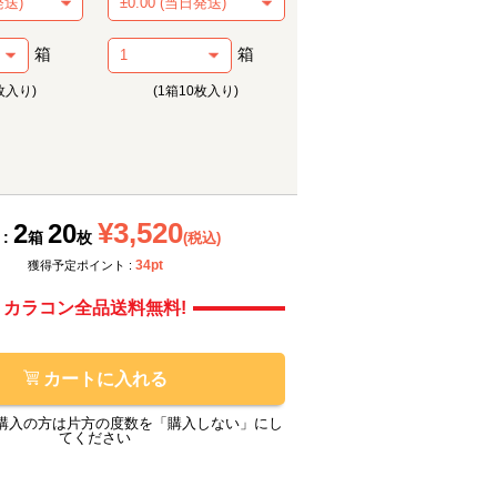
箱
箱
枚入り)
(1箱10枚入り)
メーカー提供画像
メーカ
¥3,520
2
20
 :
箱
枚
(税込)
34pt
獲得予定ポイント :
カラコン全品送料無料!
カートに入れる
購入の方は片方の度数を「購入しない」にし
てください