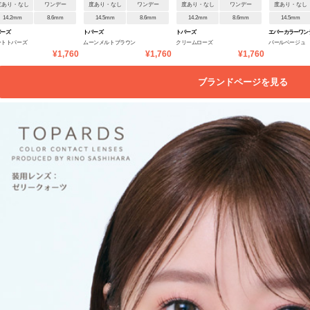
度あり・なし
ワンデー
度あり・なし
ワンデー
度あり・なし
ワンデー
度あり・なし
14.2mm
8.6mm
14.5mm
8.6mm
14.2mm
8.6mm
14.5mm
パーズ
トパーズ
トパーズ
エバーカラーワン
ートトパーズ
ムーンメルトブラウン
クリームローズ
パールベージュ
ラル
¥1,760
¥1,760
¥1,760
ブランドページを見る