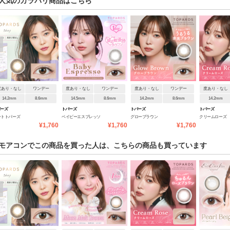
人気のカラバリ商品はこちら
度あり・なし
ワンデー
度あり・なし
ワンデー
度あり・なし
ワンデー
度あり・なし
14.2mm
8.6mm
14.5mm
8.6mm
14.2mm
8.6mm
14.2mm
パーズ
トパーズ
トパーズ
トパーズ
ートトパーズ
ベイビーエスプレッソ
グローブラウン
クリームローズ
¥1,760
¥1,760
¥1,760
モアコンでこの商品を買った人は、こちらの商品も買っています