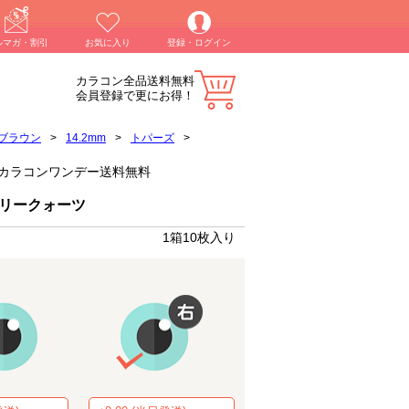
ルマガ・割引
お気に入り
登録・ログイン
カラコン全品送料無料
会員登録で更にお得！
ブラウン
>
14.2mm
>
トパーズ
>
ー)】カラコンワンデー送料無料
ゼリークォーツ
1箱10枚入り