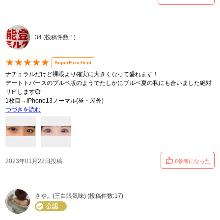
34 (投稿件数:1)
★★★★★
SuperExcellent
ナチュラルだけど裸眼より確実に大きくなって盛れます！
デートトパースのブルベ版のようでたしかにブルベ夏の私にも合いました絶対
リピします💞
1枚目→iPhone13ノーマル(昼・屋外)
つづきを読む
2023年01月22日投稿
6参考になった
さや。(三白眼気味) (投稿件数:17)
公認