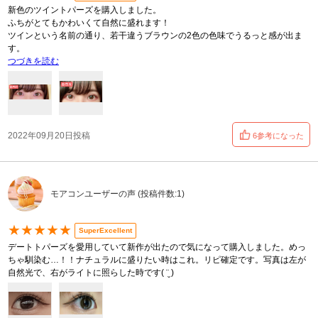
新色のツイントパーズを購入しました。
ふちがとてもかわいくて自然に盛れます！
ツインという名前の通り、若干違うブラウンの2色の色味でうるっと感が出ま
す。
つづきを読む
2022年09月20日投稿
6参考になった
モアコンユーザーの声 (投稿件数:1)
★★★★★
SuperExcellent
デートトパーズを愛用していて新作が出たので気になって購入しました。めっ
ちゃ馴染む…！！ナチュラルに盛りたい時はこれ。リピ確定です。写真は左が
自然光で、右がライトに照らした時です( ¨̮ )