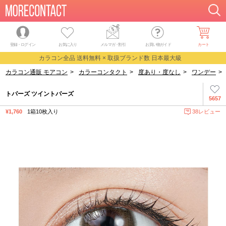
登録・ログイン
お気に入り
メルマガ
・
割引
お買い物ガイド
カート
カラコン全品 送料無料 × 取扱ブランド数 日本最大級
カラコン通販 モアコン
>
カラーコンタクト
>
度あり・度なし
>
ワンデー
>
トパーズ ツイントパーズ
5657
¥1,760
1箱10枚入り
38レビュー