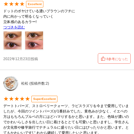
★★★★
Excellent
ドットのボヤけている濃いブラウンのフチに
内に向かって明るくなっていく
立体感のあるカラー!
つづきを読む
2022年12月23日投稿
8参考になった
松松 (投稿件数:2)
★★★★★
SuperExcellent
デートトパーズ、ストロベリークォーツ、ラピスラズリを今まで愛用していま
したが、今回のツイントパーズが1番好みでした。黄色みが少なく、イエベの
方はもちろんブルベの方にはどハマりするかと思います。また、色味が濃いの
でかわいらしさを出したい日に着けるととても可愛いと思いますし、学生さん
が文化祭や修学旅行でナチュラルに盛りたい日にはぴったりかと思います。と
てもかわいいです!これから継続して愛用したいと思います。