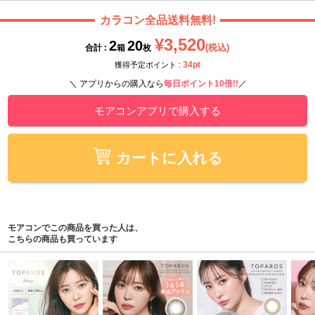
カラコン全品送料無料!
¥3,520
2
20
(税込)
合計 :
箱
枚
34pt
獲得予定ポイント :
＼ アプリからの購入なら
毎日ポイント10倍!!
／
モアコンアプリで購入する
カートに入れる
モアコンでこの商品を買った人は、
こちらの商品も買っています