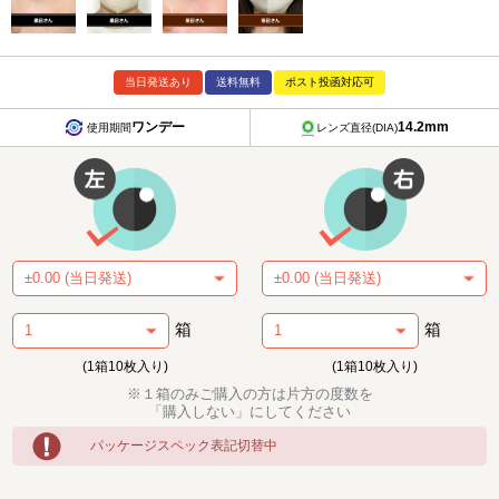
当日発送あり
送料無料
ポスト投函対応可
ワンデー
14.2mm
使用期間
レンズ直径(DIA)
箱
箱
(1箱10枚入り)
(1箱10枚入り)
※１箱のみご購入の方は片方の度数を
「購入しない」にしてください
パッケージスペック表記切替中