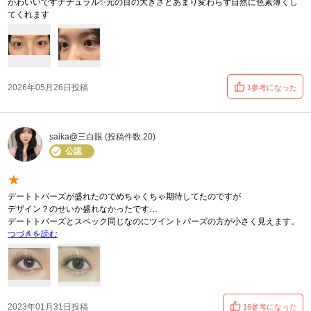
かわいいですナチュラル✨️元の目の大きさとあまり変わらず自然に色素薄くし
てくれます
2026年05月26日投稿
1参考になった
saika@三白眼 (投稿件数:20)
公認
★
デートトパーズが盛れたのでめちゃくちゃ期待してたのですが
デザイン？のせいか盛れなかったです…
デートトパーズとスペック同じなのにツイントパーズの方が小さく見えます。
つづきを読む
2023年01月31日投稿
16参考になった