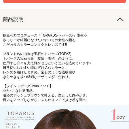
商品説明
指原莉乃プロデュース『TOPARDS-トパーズ-』誕生♡
さっしーが綺麗になりたいすべての女性へ贈る
こだわりのカラーコンタクトレンズです!!
ブランド名の由来は宝石のトパーズ(TOPAZ)
トパーズの宝石言葉「友情・希望」のように、
使用する方々を支え輝かせるという想いを込めています♪
日常使いしやすい瞳に溶け込むカラーと、
レンズを着けたときの、宝石のような透明感や
きらめきを放つ繊細なデザインがこだわり。
【ツイントパーズ-TwinTopaz-】
ツヤ×こなれ透明感。
暗めのアッシュブラウンで叶える、凛とした艶やかさ。
目力をアップしながら、ふんわりフチで抜け感を演出。