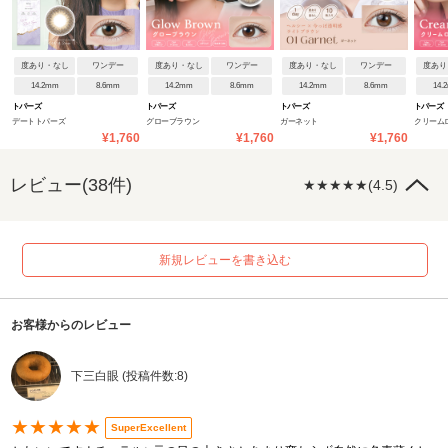
度あり・なし
ワンデー
度あり・なし
ワンデー
度あり・なし
ワンデー
度あり
14.2mm
8.6mm
14.2mm
8.6mm
14.2mm
8.6mm
14.
トパーズ
トパーズ
トパーズ
トパーズ
デートトパーズ
グローブラウン
ガーネット
クリーム
¥1,760
¥1,760
¥1,760
レビュー(38件)
★★★★★(4.5)
新規レビューを書き込む
お客様からのレビュー
下三白眼 (投稿件数:8)
★★★★★
SuperExcellent