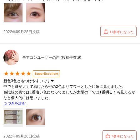
2022年09月28日投稿
11参考になった
モアコンユーザーの声 (投稿件数:9)
★★★★★
SuperExcellent
新色3色ともつけやすいです❤︎
中でも縁が太くて着けたら他の2色よりフワッとした印象に見えました。
色比較の表では1番暗い色になってましたが太陽の下では1番明るくも見えるか
なと個人的には思いました。
つづきを読む
2022年09月26日投稿
7参考になった