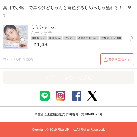
奥目で小粒目で黒やけどちゃんと発色するしめっちゃ盛れる！！😳
✨
ミミシャルム
ムーンラテ
DIA 14.2mm
BC 8.6mm
ワンデー
着色直径 13.0mm
度数 ±0.00~ -10.00
¥1,485
2025年11月17日投稿
0参考になった
レビューをもっと読む
高度管理医療機器販売 許可番号：第18N00073号
Copyright © 2019 Rise UP, Inc. All Rights Reserved.