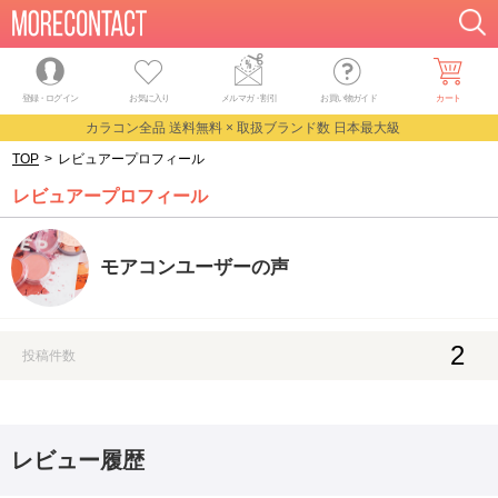
登録・ログイン
お気に入り
メルマガ
・
割引
お買い物ガイド
カート
カラコン全品 送料無料 × 取扱ブランド数 日本最大級
TOP
>
レビュアープロフィール
レビュアープロフィール
モアコンユーザーの声
2
投稿件数
レビュー履歴