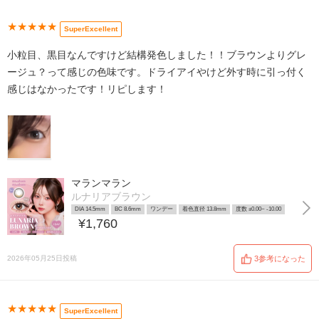
★★★★★
SuperExcellent
小粒目、黒目なんですけど結構発色しました！！ブラウンよりグレ
ージュ？って感じの色味です。ドライアイやけど外す時に引っ付く
感じはなかったです！リピします！
マランマラン
ルナリアブラウン
DIA 14.5mm
BC 8.6mm
ワンデー
着色直径 13.8mm
度数 ±0.00~ -10.00
¥1,760
2026年05月25日投稿
3参考になった
★★★★★
SuperExcellent