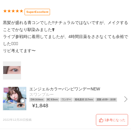
★★★★★
SuperExcellent
黒髪が盛れる青コンでした!!ナチュラルではないですが、メイクする
ことでかなり馴染みました❣️
ライブ参戦時に着用してましたが、4時間目薬をささなくても余裕で
した🙆🏻‍♀️
リピ考えてます〜
エンジェルカラーバンビワンデーNEW
スワンブルー
DIA 14.4mm
BC 8.5mm
ワンデー
着色直径 13.7mm
度数 ±0.00~ -10.00
¥1,848
2022年12月20日投稿
1参考になった