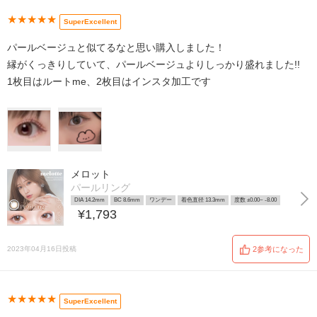
★★★★★
SuperExcellent
パールベージュと似てるなと思い購入しました！
縁がくっきりしていて、パールベージュよりしっかり盛れました!!
1枚目はルートme、2枚目はインスタ加工です
メロット
パールリング
DIA 14.2mm
BC 8.6mm
ワンデー
着色直径 13.3mm
度数 ±0.00~ -8.00
¥1,793
2023年04月16日投稿
2参考になった
★★★★★
SuperExcellent