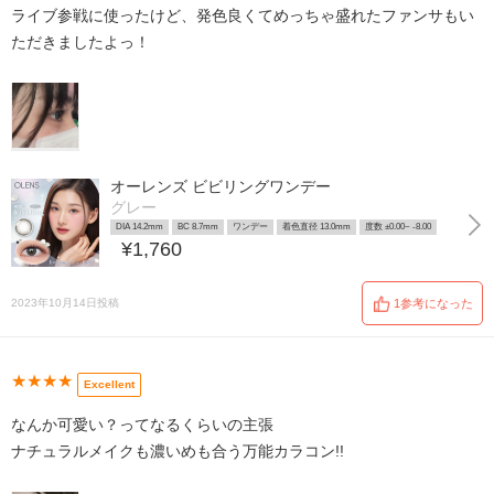
ライブ参戦に使ったけど、発色良くてめっちゃ盛れたファンサもい
ただきましたよっ！
オーレンズ ビビリングワンデー
グレー
DIA 14.2mm
BC 8.7mm
ワンデー
着色直径 13.0mm
度数 ±0.00~ -8.00
¥1,760
2023年10月14日投稿
1参考になった
★★★★
Excellent
なんか可愛い？ってなるくらいの主張
ナチュラルメイクも濃いめも合う万能カラコン!!