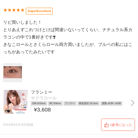
★★★★★
SuperExcellent
リピ買いしました！
とりあえずこれつけとけば間違いないってくらい、ナチュラル系カ
ラコンの中で1番好きです❣️
きなこロールとさくらロール両方買いましたが、ブルベの私にはこ
っちがあってたみたいです
フランミー
サクラロール
DIA 14.5mm
BC 8.6mm
ワンデー
着色直径 13.7mm
度数 ±0.00~ ±0.00
¥3,608
2023年04月16日投稿
1参考になった