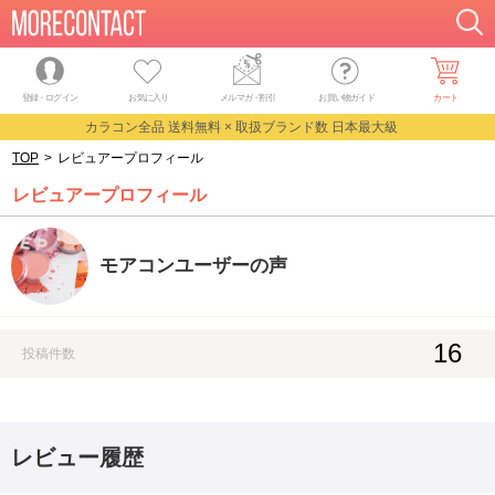
登録・ログイン
お気に入り
メルマガ
・
割引
お買い物ガイド
カート
カラコン全品 送料無料 × 取扱ブランド数 日本最大級
TOP
>
レビュアープロフィール
レビュアープロフィール
モアコンユーザーの声
16
投稿件数
レビュー履歴