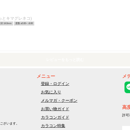
っとキマグレネコ)
径 14.0mm
度数 ±0.00~ -8.00
レビューをもっと読む
メニュー
メ
登録・ログイン
お気に入り
メルマガ・クーポン
高
お買い物ガイド
許可
カラコンガイド
ございます。
カラコン特集