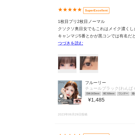
★★★★★
SuperExcellent
1枚目プリ2枚目ノーマル
クソクソ奥目女でもこれはメイク濃くし
キャンマジ5番とかが黒コンでは有名だ
つづきを読む
フルーリー
チュールブラック(わんぱ
DIA 14.5mm
BC 8.6mm
ワンデー
着
¥1,485
2023年06月29日投稿