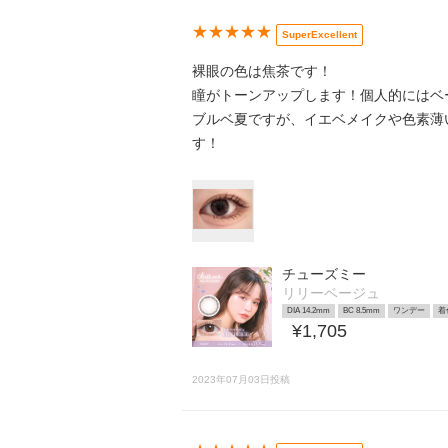
★★★★★
SuperExcellent
裸眼の色は焦茶です！
瞳がトーンアップします！個人的にはベー
ブルベ夏ですが、イエベメイクや色素薄
す！
チューズミー
リリーベージュ
DIA 14.2mm
BC 8.5mm
ワンデー
着
¥1,705
2023年07月03日投稿