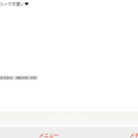
ンで可愛い🖤
径 13.8mm
度数 ±0.00~ -10.00
レビューをもっと読む
メニュー
メ