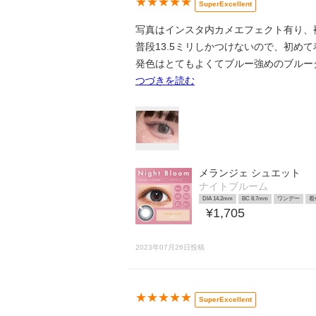
★★★★★
SuperExcellent
写真はインスタ内カメエフェクト有り、
普段13.5ミリしかつけないので、初め
発色はとてもよくてブルー強めのブルー
つづきを読む
メランジェ シュエット
ナイトブルーム
DIA 14.2mm
BC 8.7mm
ワンデー
着
¥1,705
2023年07月26日投稿
★★★★★
SuperExcellent