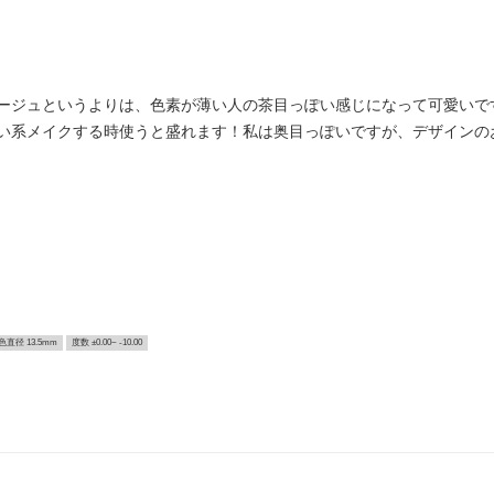
ジュというよりは、色素が薄い人の茶目っぽい感じになって可愛いです🤎
い系メイクする時使うと盛れます！私は奥目っぽいですが、デザインの
色直径 13.5mm
度数 ±0.00~ -10.00