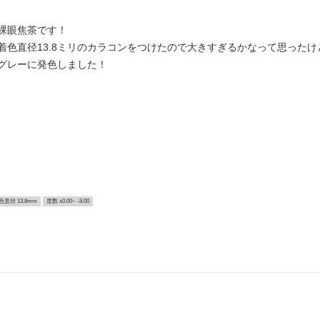
裸眼焦茶です！
て着色直径13.8ミリのカラコンをつけたので大きすぎるかなって思ったけ
グレーに発色しました！
色直径 13.8mm
度数 ±0.00~ -8.00