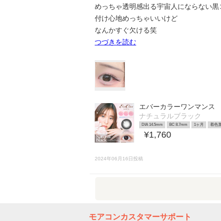
めっちゃ透明感出る宇宙人にならない黒コ
付け心地めっちゃいいけど
なんかすぐ欠ける笑
つづきを読む
エバーカラーワンマンス
ナチュラルブラック
DIA 14.5mm
BC 8.7mm
1ヶ月
着色直
¥1,760
2024年06月16日投稿
モアコンカスタマーサポート