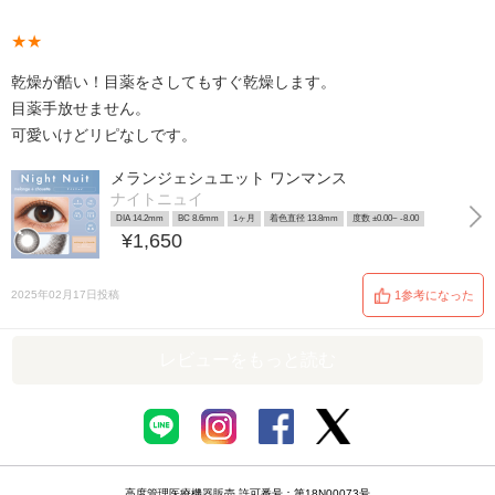
★★
乾燥が酷い！目薬をさしてもすぐ乾燥します。
目薬手放せません。
可愛いけどリピなしです。
メランジェシュエット ワンマンス
ナイトニュイ
DIA 14.2mm
BC 8.6mm
1ヶ月
着色直径 13.8mm
度数 ±0.00~ -8.00
¥1,650
2025年02月17日投稿
1参考になった
レビューをもっと読む
高度管理医療機器販売 許可番号：第18N00073号