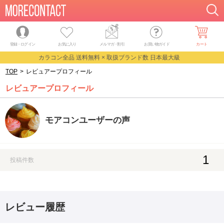
登録・ログイン
お気に入り
メルマガ
・
割引
お買い物ガイド
カート
カラコン全品 送料無料 × 取扱ブランド数 日本最大級
TOP
>
レビュアープロフィール
レビュアープロフィール
モアコンユーザーの声
1
投稿件数
レビュー履歴