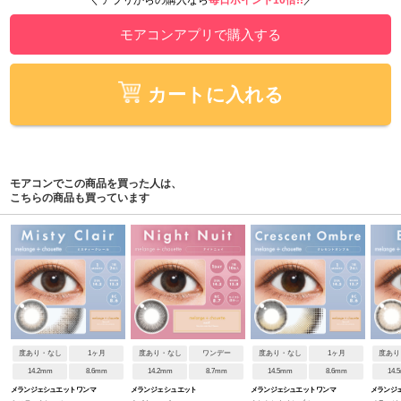
＼ アプリからの購入なら
毎日ポイント10倍!!
／
モアコンアプリで購入する
カートに入れる
モアコンでこの商品を買った人は、
こちらの商品も買っています
度あり・なし
1ヶ月
度あり・なし
ワンデー
度あり・なし
1ヶ月
度あり
14.2mm
8.6mm
14.2mm
8.7mm
14.5mm
8.6mm
14.
メランジェシュエット ワンマ
メランジェ シュエット
メランジェシュエット ワンマ
メランジェ