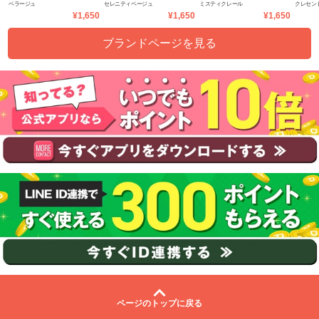
ベラージュ
セレニティベージュ
ミスティクレール
クレセン
ンス
ンス
ンス
ンス
¥1,650
¥1,650
¥1,650
ブランドページを見る
ページのトップに戻る