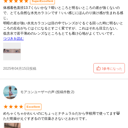
★★★★★
SuperExcellent
体感着色直径13.7くらいかな？暗いところと明るいところの差が強くないの
で、とても自然な水光カラコンです！いい感じにほんのり抜け感が生まれる感
じ。
明暗の差が強い水光カラコンは目の中でレンズがぐるぐる回った時に明るいと
ころの左右がちぐはぐになるとすごく変ですが、これはそれも目立たない。
低含水で若干薄めのレンズなところもとても着け心地がよくていいです。
つづきを読む
2025年04月15日投稿
3参考になった
モアコンユーザーの声 (投稿件数:2)
★★★★
Excellent
めちゃくちゃかわいいのにちょっとナチュラルだから学校用で使ってます😸
ただ乾燥がえぐすぎるので目薬ささないとおわりです。