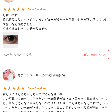
★★★★★
SuperExcellent
可愛いです
着色直径よりも小さめというレビューが多かった印象でしたが個人的には少し
大きいなと感じました
くるくるまわっても分かりません！！
2024年09月29日投稿
5参考になった
モアコンユーザーの声 (投稿件数:5)
★★★★★
SuperExcellent
髪もメイクもめちゃくちゃでごめんなさい🙏
この写真では光当ててとったので水光部分がまあまあ目立って見えるんですけ
ど、普段はそんなに目立たないのでクルクル回っても変じゃなくてすごくいい
です。ただこの水光があることによって黒コン特有ののっぺり感が消えてきら