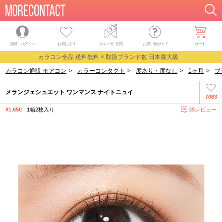
登録・ログイン
お気に入り
メルマガ
・
割引
お買い物ガイド
カート
カラコン全品 送料無料 × 取扱ブランド数 日本最大級
カラコン通販 モアコン
>
カラーコンタクト
>
度あり・度なし
>
1ヶ月
>
ブ
メランジェシュエット ワンマンス ナイトニュイ
7083
¥1,650
1箱2枚入り
35レビュー