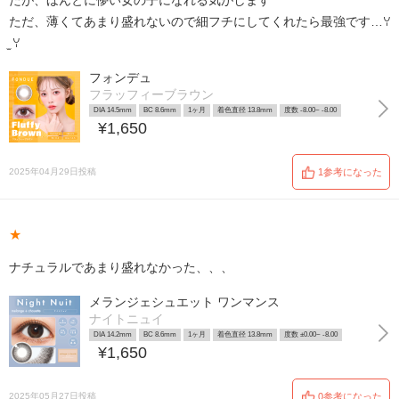
たが、ほんとに儚い女の子になれる気がします
ただ、薄くてあまり盛れないので細フチにしてくれたら最強です…ꌩ
̫ ꌩ
フォンデュ
フラッフィーブラウン
DIA 14.5mm
BC 8.6mm
1ヶ月
着色直径 13.8mm
度数 -8.00~ -8.00
¥1,650
2025年04月29日投稿
1参考になった
★
ナチュラルであまり盛れなかった、、、
メランジェシュエット ワンマンス
ナイトニュイ
DIA 14.2mm
BC 8.6mm
1ヶ月
着色直径 13.8mm
度数 ±0.00~ -8.00
¥1,650
2025年05月27日投稿
0参考になった