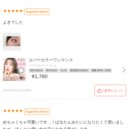
★★★★★
SuperExcellent
よきでした
エバーカラーワンマンス
パールベージュ
DIA 14.5mm
BC 8.7mm
1ヶ月
着色直径 13.8mm
度数 ±0.00~ -10.00
¥1,760
2025年08月31日投稿
1参考になった
★★★★★
SuperExcellent
めちゃくちゃ可愛いです…！ぱるたんみたいになりたくて買いまし