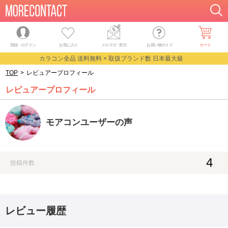
登録・ログイン
お気に入り
メルマガ
・
割引
お買い物ガイド
カート
カラコン全品 送料無料 × 取扱ブランド数 日本最大級
TOP
>
レビュアープロフィール
レビュアープロフィール
モアコンユーザーの声
4
投稿件数
レビュー履歴