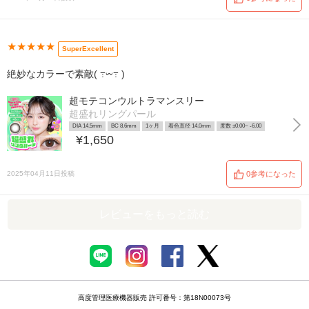
★★★★★
SuperExcellent
絶妙なカラーで素敵( ‎߹𖥦߹ )
超モテコンウルトラマンスリー
超盛れリングパール
DIA 14.5mm
BC 8.6mm
1ヶ月
着色直径 14.0mm
度数 ±0.00~ -6.00
¥1,650
2025年04月11日投稿
0参考になった
レビューをもっと読む
高度管理医療機器販売 許可番号：第18N00073号