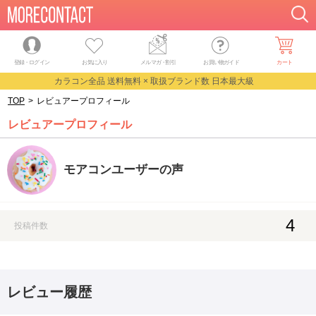
登録・ログイン
お気に入り
メルマガ
・
割引
お買い物ガイド
カート
カラコン全品 送料無料 × 取扱ブランド数 日本最大級
TOP
>
レビュアープロフィール
レビュアープロフィール
モアコンユーザーの声
4
投稿件数
レビュー履歴