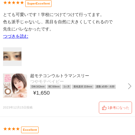
★★★★★
SuperExcellent
とても可愛いです！学校につけてつけて行ってます。
色も派手じゃないし、黒目を自然に大きくしてくれるので
先生にバレなかったです。
つづきを読む
超モテコンウルトラマンスリー
つやモテベイビー
DIA 14.2mm
BC 8.6mm
1ヶ月
着色直径 13.6mm
度数 ±0.00~ -6.00
¥1,650
2023年12月15日投稿
1参考になった
★★★★
Excellent