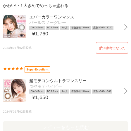
かわいい！大きめでめっちゃ盛れる
エバーカラーワンマンス
パールスノーグレー
DIA 14.5mm
BC 8.7mm
1ヶ月
着色直径 13.8mm
度数 ±0.00~ -10.00
¥1,760
2024年07月02日投稿
0参考になった
★★★★★
SuperExcellent
超モテコンウルトラマンスリー
つやモテベイビー
DIA 14.2mm
BC 8.6mm
1ヶ月
着色直径 13.6mm
度数 ±0.00~ -6.00
¥1,650
2024年02月02日投稿
レビューをもっと読む