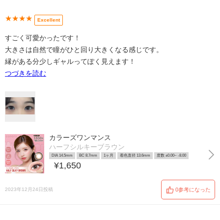
★★★★
Excellent
すごく可愛かったです！
大きさは自然で瞳がひと回り大きくなる感じです。
縁がある分少しギャルってぽく見えます！
つづきを読む
カラーズワンマンス
ハーフシルキーブラウン
DIA 14.5mm
BC 8.7mm
1ヶ月
着色直径 13.6mm
度数 ±0.00~ -8.00
¥1,650
2023年12月24日投稿
0参考になった