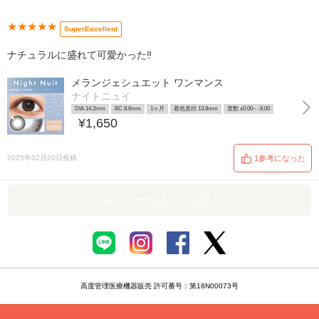
★★★★★
SuperExcellent
ナチュラルに盛れて可愛かった‼︎
メランジェシュエット ワンマンス
ナイトニュイ
DIA 14.2mm
BC 8.6mm
1ヶ月
着色直径 13.8mm
度数 ±0.00~ -8.00
¥1,650
2025年02月20日投稿
1参考になった
レビューをもっと読む
高度管理医療機器販売 許可番号：第18N00073号