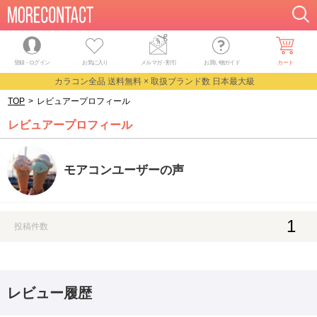
登録・ログイン
お気に入り
メルマガ
・
割引
お買い物ガイド
カート
カラコン全品 送料無料 × 取扱ブランド数 日本最大級
TOP
>
レビュアープロフィール
レビュアープロフィール
モアコンユーザーの声
1
投稿件数
レビュー履歴