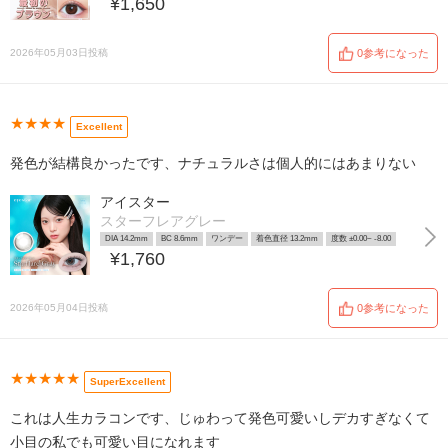
¥1,650
2026年05月03日投稿
0参考になった
★★★★
Excellent
発色が結構良かったです、ナチュラルさは個人的にはあまりない
アイスター
スターフレアグレー
DIA 14.2mm
BC 8.6mm
ワンデー
着色直径 13.2mm
度数 ±0.00~ -8.00
¥1,760
2026年05月04日投稿
0参考になった
★★★★★
SuperExcellent
これは人生カラコンです、じゅわって発色可愛いしデカすぎなくて
小目の私でも可愛い目になれます