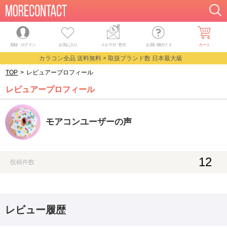
登録・ログイン
お気に入り
メルマガ
・
割引
お買い物ガイド
カート
カラコン全品 送料無料 × 取扱ブランド数 日本最大級
TOP
>
レビュアープロフィール
レビュアープロフィール
モアコンユーザーの声
12
投稿件数
レビュー履歴