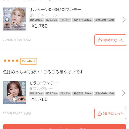
リルムーン0.03ゼロワンデー
ゼロチャコール
DIA 14.0mm
BC 8.7mm
ワンデー
着色直径 13.3mm
度数 ±0.00~ -10.00
¥1,760
2026年05月04日投稿
0参考になった
★★★★
Excellent
色はめっちゃ可愛い！ごろごろ感やばいです
モラク ワンデー
ダズルグレー
DIA 14.2mm
BC 8.6mm
ワンデー
着色直径 12.8mm
度数 ±0.00~ -10.00
¥1,760
2024年10月26日投稿
0参考になった