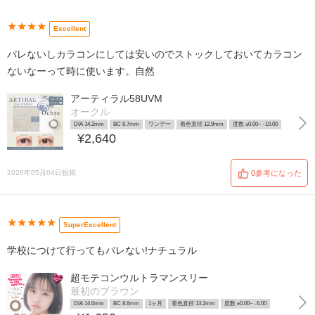
★★★★
Excellent
バレないしカラコンにしては安いのでストックしておいてカラコン
ないなーって時に使います。自然
アーティラル58UVM
オークル
DIA 14.2mm
BC 8.7mm
ワンデー
着色直径 12.9mm
度数 ±0.00~ -10.00
¥2,640
2026年05月04日投稿
0参考になった
★★★★★
SuperExcellent
学校につけて行ってもバレない!ナチュラル
超モテコンウルトラマンスリー
最初のブラウン
DIA 14.0mm
BC 8.6mm
1ヶ月
着色直径 13.2mm
度数 ±0.00~ -6.00