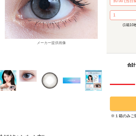
(1箱10
メーカー提供画像
合計
※１箱のみご