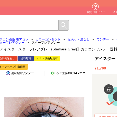
お買い物ガイド
メ
ラコン通販 モアコン
>
カラーコンタクト
>
度あり・度なし
>
ワンデー
>
ターフレアグレー
>
スターフレアグレー
アイスタースターフレアグレー(Starflare Gray)】カラコンワンデー送
アイスター
当日発送あり
送料無料
ポスト投函対応可
キャンペーン対象商品
¥1,760
ワンデー
14.2mm
使用期間
レンズ直径(DIA)