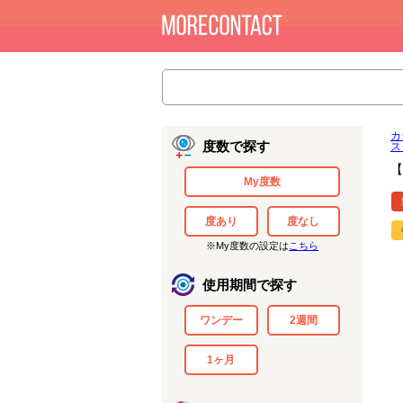
カ
度数で探す
ス
【
My度数
度あり
度なし
※My度数の設定は
こちら
使用期間で探す
ワンデー
2週間
1ヶ月