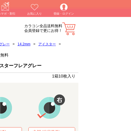
ルマガ・割引
お気に入り
登録・ログイン
カラコン全品送料無料
会員登録で更にお得！
グレー
>
14.2mm
>
アイスター
>
料無料
 スターフレアグレー
1箱10枚入り