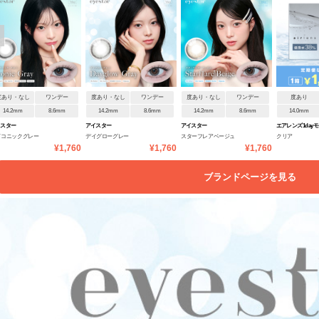
度あり・なし
ワンデー
度あり・なし
ワンデー
度あり・なし
ワンデー
度あり
14.2mm
8.6mm
14.2mm
8.6mm
14.2mm
8.6mm
14.0mm
イスター
アイスター
アイスター
エアレンズ 1day
イコニックグレー
デイグローグレー
スターフレアベージュ
クリア
38% UV ウルトラ
¥1,760
¥1,760
¥1,760
ブランドページを見る