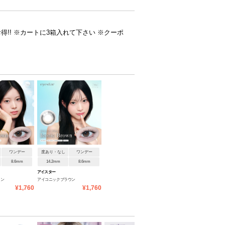
お得!! ※カートに3箱入れて下さい ※クーポ
ワンデー
度あり・なし
ワンデー
8.6mm
14.2mm
8.6mm
アイスター
ウン
アイコニックブラウン
¥1,760
¥1,760