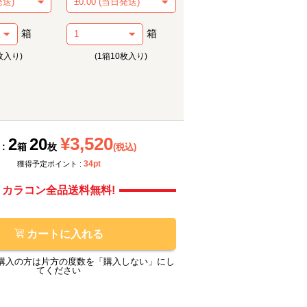
箱
箱
枚入り)
(1箱10枚入り)
¥3,520
2
20
 :
箱
枚
(税込)
メーカー提供画像
メーカ
34pt
獲得予定ポイント :
カラコン全品送料無料!
カートに入れる
購入の方は片方の度数を「購入しない」にし
てください