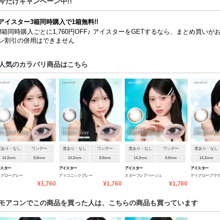
今だけキャンペーン中!!
アイスター3箱同時購入で1箱無料!!
3箱同時購入ごとに1,760円OFF♪ アイスターをGETするなら、まとめ買いが
ン割引の併用はできません
人気のカラバリ商品はこちら
度あり・なし
ワンデー
度あり・なし
ワンデー
度あり・なし
ワンデー
度あり・なし
14.2mm
8.6mm
14.2mm
8.6mm
14.2mm
8.6mm
14.2mm
イスター
アイスター
アイスター
アイスター
イグローグレー
アイコニックグレー
スターフレアベージュ
デイグローブラ
¥1,760
¥1,760
¥1,760
モアコンでこの商品を買った人は、こちらの商品も買っています