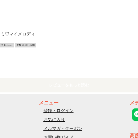
クロミ♡マイメロディ
径 13.8mm
度数 ±0.00~ -6.00
レビューをもっと読む
メニュー
メ
登録・ログイン
お気に入り
メルマガ・クーポン
高
お買い物ガイド