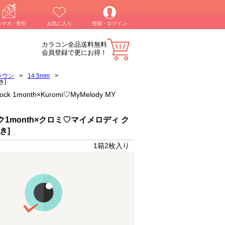
ルマガ・割引
お気に入り
登録・ログイン
カラコン全品送料無料
会員登録で更にお得！
ラウン
>
14.5mm
>
き]
month×Kuromi♡MyMelody MY
1month×クロミ♡マイメロディ ク
き]
1箱2枚入り