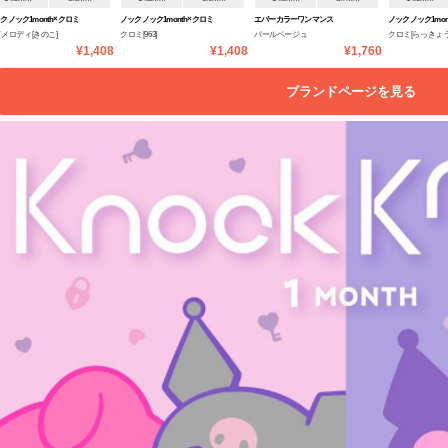
クノック1month×クロミ
ノックノック1month×クロミ
エバーカラーワンマンス
ノックノック1mon
メロディ[きのこ]
クロミ[963]
パールベージュ
クロミ[らっきょう
マイメロディ
♡マイメロディ
♡マイメロディ
¥1,408
¥1,408
¥1,760
ブランドページを見る