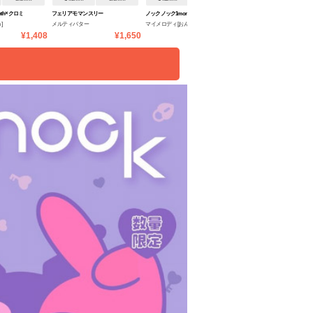
th×クロミ
フェリアモ マンスリー
ノックノック1month×クロミ
マランマラン ワンマンス
]
メルティバター
マイメロディ[おんぷ]
メープルコントゥア
♡マイメロディ
¥1,408
¥1,650
¥1,408
¥1