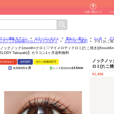
お買い物ガイド
メ
ラコン通販 モアコン
>
カラーコンタクト
>
度あり・度なし
>
1ヶ月
>
ブ
ックノック1month×クロミ♡マイメロディ
>
クロミ[たこ焼き]
>
クロミ[たこ焼
ノックノック1month×クロミ♡マイメロディクロミ[たこ焼き](KnockKnock 1
ELODY Takoyaki)】カラコン1ヶ月送料無料
ノックノック
当日発送あり
送料無料
ポスト投函対応可
ロミ[たこ焼
1ヶ月
14.5mm
使用期間
レンズ直径(DIA)
¥1,408