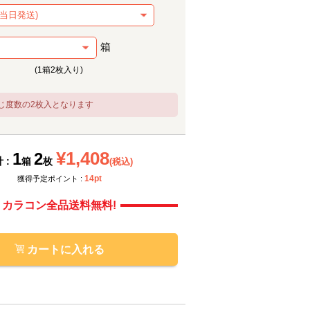
箱
(1箱2枚入り)
じ度数の2枚入となります
メーカー提供画像
メーカ
¥1,408
1
2
 :
箱
枚
(税込)
14pt
獲得予定ポイント :
カラコン全品送料無料!
カートに入れる