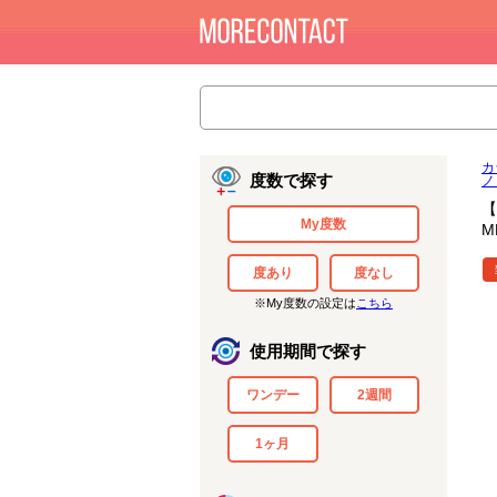
カ
度数で探す
ノ
【
My度数
M
度あり
度なし
※My度数の設定は
こちら
使用期間で探す
ワンデー
2週間
1ヶ月