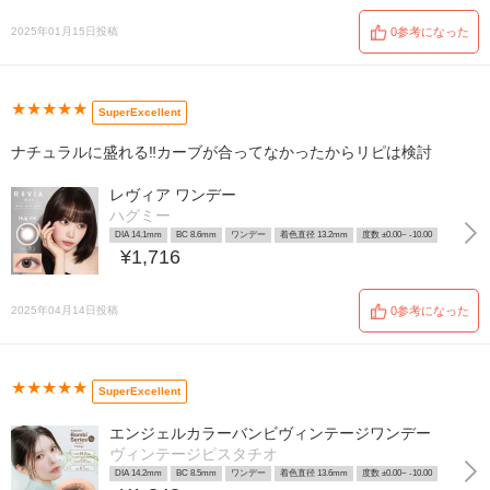
2025年01月15日投稿
0参考になった
★★★★★
SuperExcellent
ナチュラルに盛れる‼️カーブが合ってなかったからリピは検討
レヴィア ワンデー
ハグミー
DIA 14.1mm
BC 8.6mm
ワンデー
着色直径 13.2mm
度数 ±0.00~ -10.00
¥1,716
2025年04月14日投稿
0参考になった
★★★★★
SuperExcellent
エンジェルカラーバンビヴィンテージワンデー
ヴィンテージピスタチオ
DIA 14.2mm
BC 8.5mm
ワンデー
着色直径 13.6mm
度数 ±0.00~ -10.00