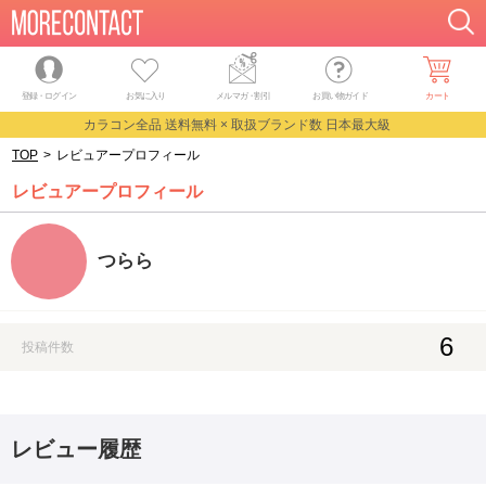
登録・ログイン
お気に入り
メルマガ
・
割引
お買い物ガイド
カート
カラコン全品 送料無料 × 取扱ブランド数 日本最大級
TOP
>
レビュアープロフィール
レビュアープロフィール
つらら
6
投稿件数
レビュー履歴