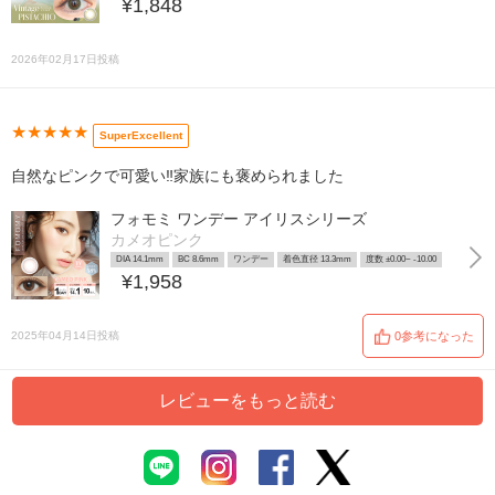
¥1,848
2026年02月17日投稿
★★★★★
SuperExcellent
自然なピンクで可愛い‼️家族にも褒められました
フォモミ ワンデー アイリスシリーズ
カメオピンク
DIA 14.1mm
BC 8.6mm
ワンデー
着色直径 13.3mm
度数 ±0.00~ -10.00
¥1,958
2025年04月14日投稿
0参考になった
レビューをもっと読む