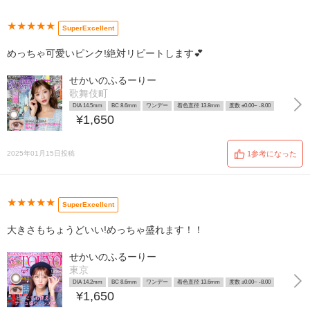
★★★★★
SuperExcellent
めっちゃ可愛いピンク!絶対リピートします︎💕︎
せかいのふるーりー
歌舞伎町
DIA 14.5mm
BC 8.6mm
ワンデー
着色直径 13.8mm
度数 ±0.00~ -8.00
¥1,650
2025年01月15日投稿
1参考になった
★★★★★
SuperExcellent
大きさもちょうどいい!めっちゃ盛れます！！
せかいのふるーりー
東京
DIA 14.2mm
BC 8.6mm
ワンデー
着色直径 13.6mm
度数 ±0.00~ -8.00
¥1,650