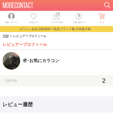
登録・ログイン
お気に入り
メルマガ
・
割引
お買い物ガイド
カート
カラコン全品 送料無料 × 取扱ブランド数 日本最大級
TOP
>
レビュアープロフィール
レビュアープロフィール
求･お気にカラコン
2
投稿件数
レビュー履歴