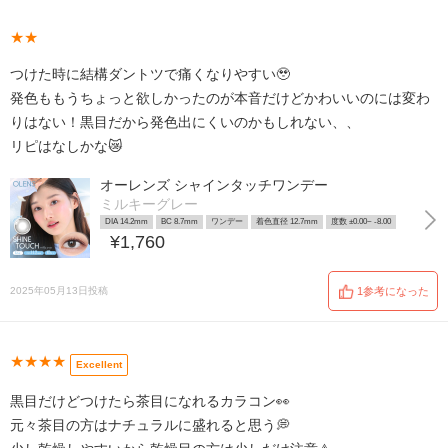
★★
つけた時に結構ダントツで痛くなりやすい🥹
発色ももうちょっと欲しかったのが本音だけどかわいいのには変わ
りはない！黒目だから発色出にくいのかもしれない、、
リピはなしかな😿
オーレンズ シャインタッチワンデー
ミルキーグレー
DIA 14.2mm
BC 8.7mm
ワンデー
着色直径 12.7mm
度数 ±0.00~ -8.00
¥1,760
2025年05月13日投稿
1参考になった
★★★★
Excellent
黒目だけどつけたら茶目になれるカラコン👀
元々茶目の方はナチュラルに盛れると思う💭