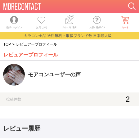
登録・ログイン
お気に入り
メルマガ
・
割引
お買い物ガイド
カート
カラコン全品 送料無料 × 取扱ブランド数 日本最大級
TOP
>
レビュアープロフィール
レビュアープロフィール
モアコンユーザーの声
2
投稿件数
レビュー履歴