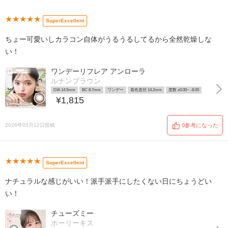
★★★★★
SuperExcellent
ちょー可愛いしカラコン自体がうるうるしてるから全然乾燥しな
い！
ワンデーリフレア アンローラ
ルナンブラウン
DIA 14.5mm
BC 8.7mm
ワンデー
着色直径 14.2mm
度数 ±0.00~ -8.00
¥1,815
2026年03月12日投稿
0参考になった
★★★★★
SuperExcellent
ナチュラルな感じがいい！派手派手にしたくない日にちょうどい
い！
チューズミー
ホーリーキス