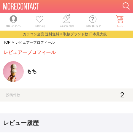
登録・ログイン
お気に入り
メルマガ
・
割引
お買い物ガイド
カート
カラコン全品 送料無料 × 取扱ブランド数 日本最大級
TOP
>
レビュアープロフィール
レビュアープロフィール
もち
2
投稿件数
レビュー履歴