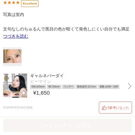
★★★★
Excellent
写真は室内
文句なしのちゅるんで黒目の色が暗くて発色しにくい自分でも満足
つづきを読む
ギャルネバーダイ
ビーマイン
DIA 14.5mm
BC 8.6mm
ワンデー
着色直径 13.7mm
度数 ±0.00~ -8.00
¥1,650
2026年06月08日投稿
0参考になった
レビューをもっと読む