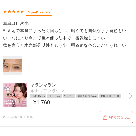
★★★★★
SuperExcellent
写真は自然光
軸固定で本当にまったく回らない、暗くても自然なまま発色もい
い、なにより今まで色々使った中で一番乾燥しにくい…!
欲を言うと水光部分以外ももう少し明るめな色合いだとうれしい
マランマラン
ルナリアブラウン
DIA 14.5mm
BC 8.6mm
ワンデー
着色直径 13.8mm
度数 ±0.00~ -10.00
¥1,760
2026年06月08日投稿
1参考になった