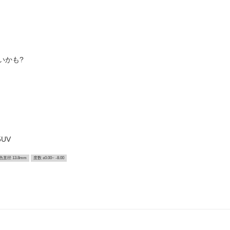
いかも?
UV
色直径 13.8mm
度数 ±0.00~ -8.00