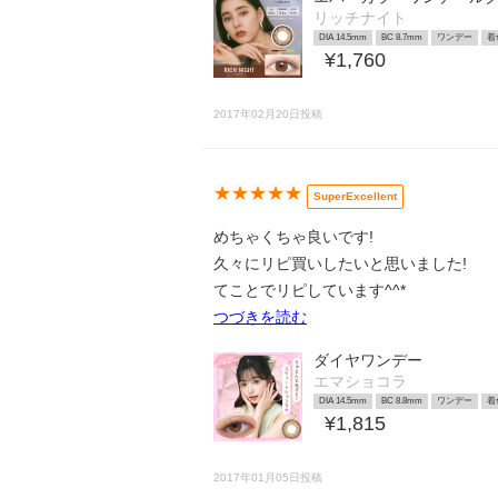
リッチナイト
DIA 14.5mm
BC 8.7mm
ワンデー
着
¥1,760
2017年02月20日投稿
★★★★★
SuperExcellent
めちゃくちゃ良いです!
久々にリピ買いしたいと思いました!
てことでリピしています^^*
つづきを読む
ダイヤワンデー
エマショコラ
DIA 14.5mm
BC 8.8mm
ワンデー
着
¥1,815
2017年01月05日投稿