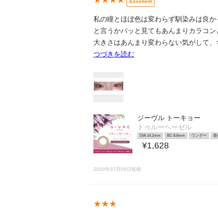
Excellent
私の瞳とほぼ色は変わらず馴染みは良か
と言うかパッと見てもあんまりカラコン
大きさはあんまり変わらない気がして、
つづきを読む
ジーヴル トーキョー
トゥルーヘーゼル
DIA 14.1mm
BC 8.6mm
ワンデー
着
¥1,628
2020年07月09日投稿
★★★