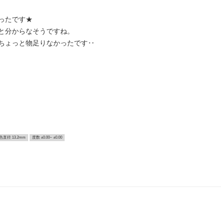
ったです★
と分からなそうですね。
ちょっと物足りなかったです‥
色直径 13.2mm
度数 ±0.00~ ±0.00