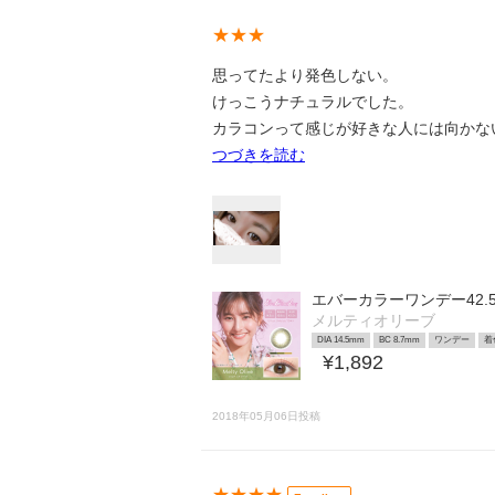
★★★
思ってたより発色しない。
けっこうナチュラルでした。
カラコンって感じが好きな人には向かな
つづきを読む
エバーカラーワンデー42.5
メルティオリーブ
DIA 14.5mm
BC 8.7mm
ワンデー
着
¥1,892
2018年05月06日投稿
★★★★