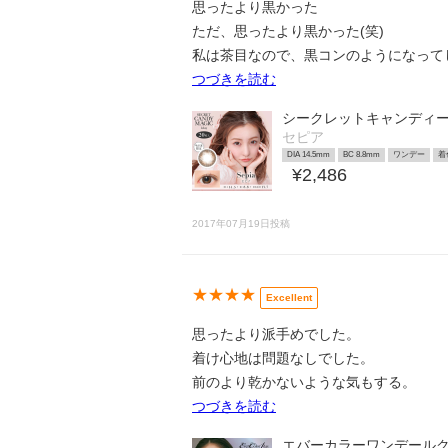
思ったより黒かった
ただ、思ったより黒かった(笑)
私は茶目なので、黒コンのようになってし
つづきを読む
シークレットキャンディ
セピア
DIA 14.5mm
BC 8.8mm
ワンデー
着
¥2,486
2017年07月19日投稿
★★★★
Excellent
思ったより派手めでした。
着け心地は問題なしでした。
前のより乾かないような気もする。
つづきを読む
エバーカラーワンデール