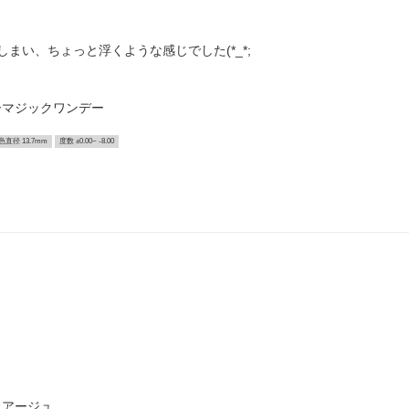
まい、ちょっと浮くような感じでした(*_*;
ーマジックワンデー
色直径 13.7mm
度数 ±0.00~ -8.00
クアージュ