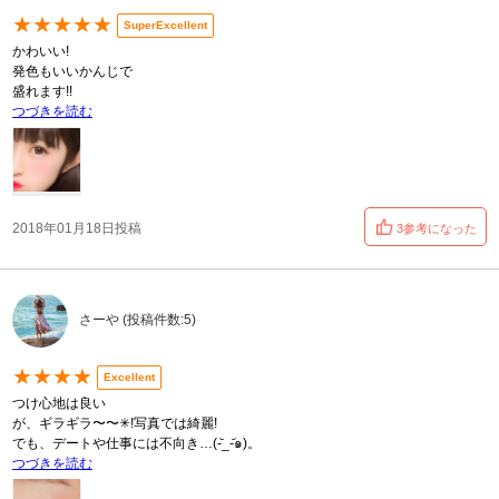
★★★★★
SuperExcellent
かわいい!
発色もいいかんじで
盛れます!!
つづきを読む
2018年01月18日投稿
3参考になった
さーや (投稿件数:5)
★★★★
Excellent
つけ心地は良い
が、ギラギラ〜〜✳︎!写真では綺麗!
でも、デートや仕事には不向き…(-᷅_-᷄๑)。
つづきを読む