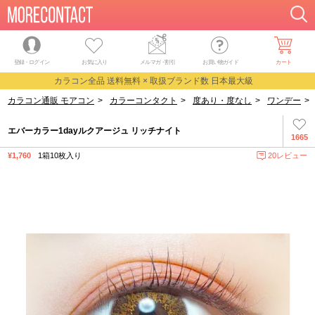
登録・ログイン
お気に入り
メルマガ
・
割引
お買い物ガイド
カート
カラコン全品 送料無料 × 取扱ブランド数 日本最大級
カラコン通販 モアコン
>
カラーコンタクト
>
度あり・度なし
>
ワンデー
>
エバーカラー1dayルクアージュ リッチナイト
1665
¥1,760
1箱10枚入り
20レビュー