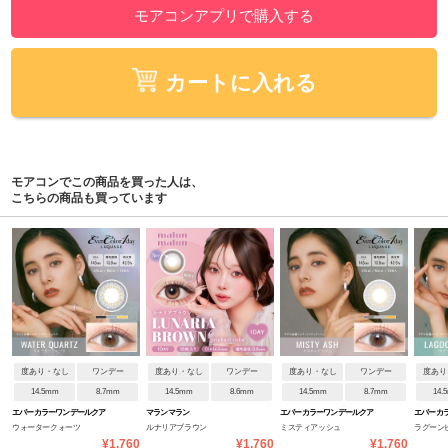
モアコンアプリで購入する
カートに入れる
モアコンでこの商品を買った人は、
こちらの商品も買っています
度あり・なし
ワンデー
度あり・なし
ワンデー
度あり・なし
ワンデー
度あり
14.5mm
8.7mm
14.5mm
8.6mm
14.5mm
8.7mm
14.
エバーカラーワンデールクア
マランマラン
エバーカラーワンデールクア
エバーカ
ウォータークォーツ
ルナリアブラウン
ミスティアッシュ
ラグーン
ージュ
ージュ
ージュ
¥1,760
¥1,760
¥1,760