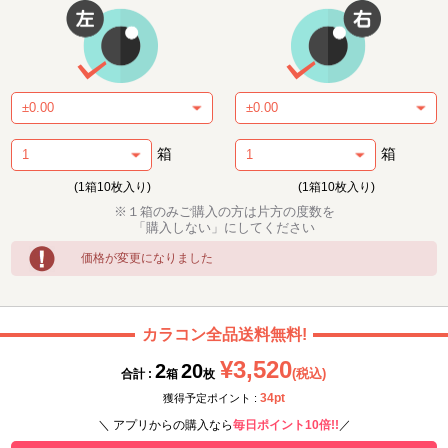
箱
箱
(1箱10枚入り)
(1箱10枚入り)
※１箱のみご購入の方は片方の度数を
「購入しない」にしてください
価格が変更になりました
カラコン全品送料無料!
¥3,520
2
20
(税込)
合計 :
箱
枚
34pt
獲得予定ポイント :
＼ アプリからの購入なら
毎日ポイント10倍!!
／