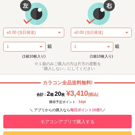
箱
箱
(1箱10枚入り)
(1箱10枚入り)
※１箱のみご購入の方は片方の度数を
「購入しない」にしてください
カラコン全品送料無料!
¥3,410
2
20
(税込)
合計 :
箱
枚
34pt
獲得予定ポイント :
＼ アプリからの購入なら
毎日ポイント10倍!!
／
モアコンアプリで購入する