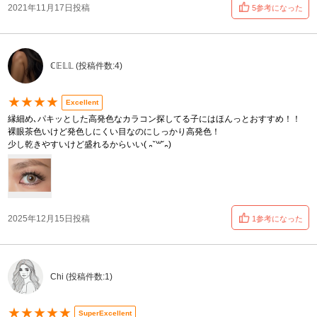
2021年11月17日投稿
5参考になった
ℂ𝔼𝕃𝕃 (投稿件数:4)
★★★★
Excellent
縁細め､パキッとした高発色なカラコン探してる子にはほんっとおすすめ！！
裸眼茶色いけど発色しにくい目なのにしっかり高発色！
少し乾きやすいけど盛れるからいい( ᎔˘꒳˘᎔)
2025年12月15日投稿
1参考になった
Chi (投稿件数:1)
★★★★★
SuperExcellent