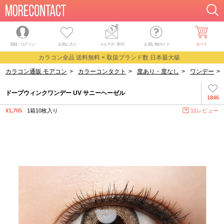
登録・ログイン
お気に入り
メルマガ
・
割引
お買い物ガイド
カート
カラコン全品 送料無料 × 取扱ブランド数 日本最大級
カラコン通販 モアコン
>
カラーコンタクト
>
度あり・度なし
>
ワンデー
>
ドープウィンクワンデー UV サニーヘーゼル
1846
¥1,705
1箱10枚入り
11レビュー