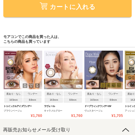
カートに入れる
モアコンでこの商品を買った人は、
こちらの商品も買っています
度あり・なし
ワンデー
度あり・なし
ワンデー
度あり・なし
ワンデー
度あり
14.5mm
8.6mm
14.5mm
8.6mm
14.5mm
8.6mm
14.
トゥインクルアイズワンデー
ラヴェール
ドープウィンクワンデーUV
トゥイン
ブラウンベージュ
キャラメルグロー
ヴェスタベージュ
アッシュ
UVプラス
UVプラス
¥1,760
¥1,760
¥1,705
再販売お知らせメール受け取り