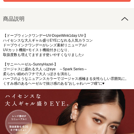
商品説明
【ドープウィンクワンデーUV-DopeWink1day UV-】
ハイセンスな大人ギャル盛りEYEになれる人気カラコン
ドープウインクワンデーがレンズ素材リニューアル!
UVカット機能+モイスト機能付きになり、
取扱度数も増えてますます使いやすくなりました♪
【サニーヘーゼル-SunnyHazel-】
ゴージャスに盛れる大人っぽeye ～Spark Series～
柔らかい細めのフチで大人っぽさを演出し
ハーフのようなニュアンスカラーでゴージャス感極まる女性らしい雰囲気に。
くすみ感のあるヘーゼルで抜け感のある"おしゃれハーフ瞳"に♥