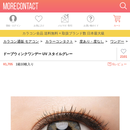
登録・ログイン
お気に入り
メルマガ
・
割引
お買い物ガイド
カート
カラコン全品 送料無料 × 取扱ブランド数 日本最大級
カラコン通販 モアコン
>
カラーコンタクト
>
度あり・度なし
>
ワンデー
>
ドープウィンクワンデー UV スタイルグレー
2101
¥1,705
1箱10枚入り
6レビュー