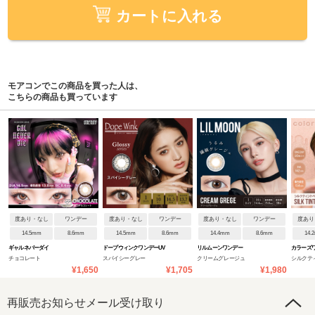
カートに入れる
モアコンでこの商品を買った人は、
こちらの商品も買っています
度あり・なし
ワンデー
度あり・なし
ワンデー
度あり・なし
ワンデー
度あり
14.5mm
8.6mm
14.5mm
8.6mm
14.4mm
8.6mm
14.
ギャルネバーダイ
ドープウィンクワンデーUV
リルムーンワンデー
カラーズ
チョコレート
スパイシーグレー
クリームグレージュ
シルクテ
¥1,650
¥1,705
¥1,980
再販売お知らせメール受け取り