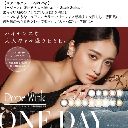
【スタイルグレー-StyleGray-】
ゴージャスに盛れる大人っぽeye ～Spark Series～
柔らかい細めのフチで大人っぽさを演出し
ハーフのようなニュアンスカラーでゴージャス感極まる女性らしい雰囲気に。
透明感のある青みグレーで柔らかい"大人っぽハーフ瞳"に♥