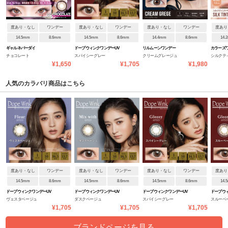
度あり・なし
ワンデー
度あり・なし
ワンデー
度あり・なし
ワンデー
度あり
14.5mm
8.6mm
14.5mm
8.6mm
14.4mm
8.6mm
14.
ギャルネバーダイ
ドープウィンクワンデーUV
リルムーンワンデー
カラーズ
チョコレート
スパイシーグレー
クリームグレージュ
シルクテ
¥1,650
¥1,705
¥1,980
人気のカラバリ商品はこちら
度あり・なし
ワンデー
度あり・なし
ワンデー
度あり・なし
ワンデー
度あり
14.5mm
8.6mm
14.5mm
8.6mm
14.5mm
8.6mm
14.
ドープウィンクワンデーUV
ドープウィンクワンデーUV
ドープウィンクワンデーUV
ドープウ
ヴェスタベージュ
ダスクベージュ
スパイシーグレー
スルーベ
¥1,705
¥1,705
¥1,705
ブランドページを見る