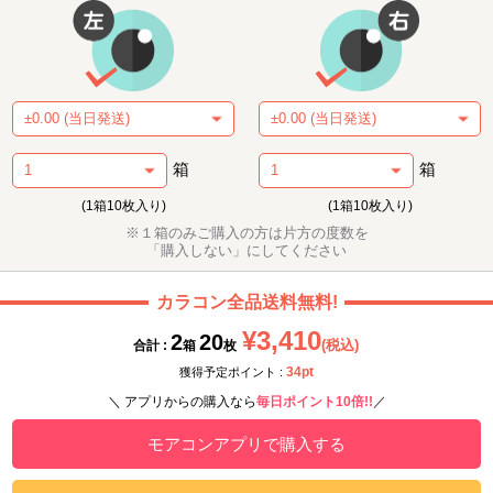
箱
箱
(1箱10枚入り)
(1箱10枚入り)
※１箱のみご購入の方は片方の度数を
「購入しない」にしてください
カラコン全品送料無料!
¥3,410
2
20
(税込)
合計 :
箱
枚
34pt
獲得予定ポイント :
＼ アプリからの購入なら
毎日ポイント10倍!!
／
モアコンアプリで購入する