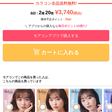
カラコン全品送料無料!
¥3,740
2
20
(税込)
合計 :
箱
枚
36pt
獲得予定ポイント :
＼ アプリからの購入なら
毎日ポイント10倍!!
／
モアコンアプリで購入する
カートに入れる
モアコンでこの商品を買った人は、
こちらの商品も買っています