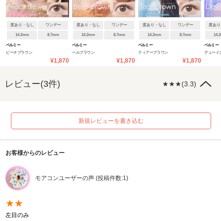
度あり・なし
ワンデー
度あり・なし
ワンデー
度あり・なし
ワンデー
度あり
14.2mm
8.7mm
14.2mm
8.7mm
14.2mm
8.7mm
14.
ベルミー
ベルミー
ベルミー
ベルミー
ピーチブラウン
ベルブラウン
ティアーブラウン
デューイ
¥1,870
¥1,870
¥1,870
レビュー(3件)
★★★(3.3)
新規レビューを書き込む
お客様からのレビュー
モアコンユーザーの声 (投稿件数:1)
★★
左目のみ