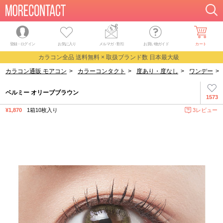
登録・ログイン
お気に入り
メルマガ
・
割引
お買い物ガイド
カート
カラコン全品 送料無料 × 取扱ブランド数 日本最大級
カラコン通販 モアコン
>
カラーコンタクト
>
度あり・度なし
>
ワンデー
>
ベルミー オリーブブラウン
1573
¥1,870
1箱10枚入り
3レビュー