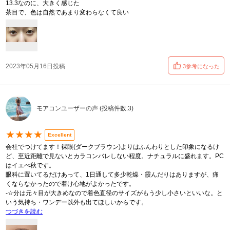
13.3なのに、大きく感じた
茶目で、色は自然であまり変わらなくて良い
2023年05月16日投稿
3参考になった
モアコンユーザーの声 (投稿件数:3)
★★★★
Excellent
会社でつけてます！裸眼(ダークブラウン)よりはふんわりとした印象になるけ
ど、至近距離で見ないとカラコンバレしない程度。ナチュラルに盛れます。PC
はイエべ秋です。
眼科に置いてるだけあって、1日通して多少乾燥・霞んだりはありますが、痛
くならなかったので着け心地がよかったです。
-☆分は元々目が大きめなので着色直径のサイズがもう少し小さいといいな。と
いう気持ち・ワンデー以外も出てほしいからです。
つづきを読む