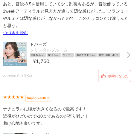
あと、普段-8.5を使用していて少し乱視もあるが、普段使っている
2weekアーティラルと見え方が違って辺な感じがした。フランミー
やルミアは辺な感じがしなかったので、このカラコンだけ違うんだ
と思う。
つづきを読む
トパーズ
クリスタルブルーム
DIA 14.2mm
BC 8.6mm
ワンデー
着色直径 13.5mm
度数 ±0.00~ -10.00
¥1,760
2025年01月26日投稿
0参考になった
★★★★★
SuperExcellent
ナチュラルに瞳が大きくなるので最高です！
近視がひどいので-10まであるのが有り難い！
着け心地も良いです。