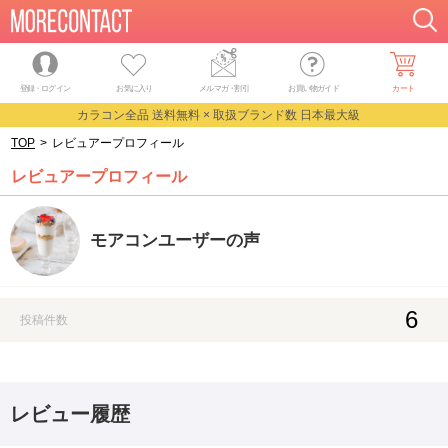
登録・ログイン
お気に入り
メルマガ
・
割引
お買い物ガイド
カート
カラコン全品 送料無料 × 取扱ブランド数 日本最大級
TOP
>
レビュアープロフィール
レビュアープロフィール
モアコンユーザーの声
6
投稿件数
レビュー履歴