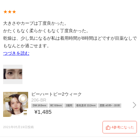
★★★
大きさやカーブは丁度良かった。
かたくもなく柔らかくもなく丁度良かった。
乾燥は、少し気になるが私は着用時間が8時間ほどですが目薬なしで
もなんとか過ごせます。
つづきを読む
ビーハートビー2ウィーク
206-BR
DIA 14.0mm
BC 8.6mm
2週間
着色直径 13.2mm
度数 ±0.00~ -10.00
¥1,485
2021年05月19日投稿
4参考になった