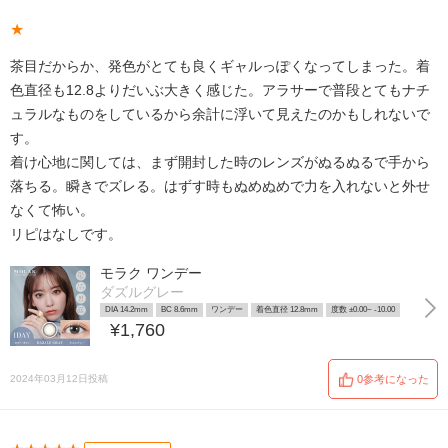
★
茶目だからか、発色がとても良くギャルっぽくなってしまった。着
色直径も12.8よりだいぶ大きく感じた。アラサーで普段とてもナチ
ュラルなものをしているから余計に浮いて見えたのかもしれないで
す。
着け心地に関しては、まず開封した時のレンズがぬるぬるで手から
落ちる。瞬きでズレる。はずす時もぬめぬめで力を入れないと外せ
なくて怖い。
リピはなしです。
モラク ワンデー
ダズルグレー
DIA 14.2mm
BC 8.6mm
ワンデー
着色直径 12.8mm
度数 ±0.00~ -10.00
¥1,760
2024年03月12日投稿
0参考になった