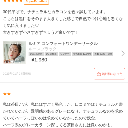
★★★★★
SuperExcellent
30代半ばで、ナチュラルなカラコンを色々試しています。
こちらは黒目をそのまま大きくした感じで自然でつけ心地も悪くな
く気に入りました♡
大きすぎず小さすぎずちょうど良いです！
ルミア コンフォートワンデーサークル
ルースブラック
DIA 14.1mm
BC 8.8mm
ワンデー
着色直径 13.2mm
度数 ±0.00~ -9.50
¥1,980
2025年01月24日投稿
0参考になった
★★
私は茶目だが、私にはすごく発色した。口コミではナチュラルと書
かれていたが、透明感のあるグレーになり、ナチュラルなのを求め
ていてハーフっぽいのは求めていなかったので残念。
ハーフ系のグレーカラコン探してる茶目さんには良いのかも。