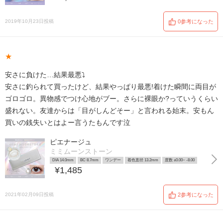
2019年10月23日投稿
0参考になった
★
安さに負けた…結果最悪⤵︎
安さに釣られて買ったけど、結果やっぱり最悪!着けた瞬間に両目が
ゴロゴロ。異物感でつけ心地がブー。さらに裸眼か?っていうくらい
盛れない。友達からは「目がしんどそー」と言われる始末。安もん
買いの銭失いとはよー言うたもんです泣
ピエナージュ
ミミムーンストーン
DIA 14.0mm
BC 8.7mm
ワンデー
着色直径 13.2mm
度数 ±0.00~ -8.00
¥1,485
2021年02月09日投稿
2参考になった