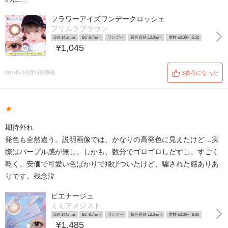
フラワーアイズワンデークロッシェ
プリムラブラウン
DIA 14.2mm
BC 8.7mm
ワンデー
着色直径 13.0mm
度数 ±0.00~ -6.50
¥1,045
2018年10月23日投稿
3参考になった
★
期待外れ
発色も全然違う。説明画像では、かなりの高発色に見えたけど…実
際はパープル感が無し。しかも、数分でゴロゴロしだすし、すごく
乾く。安価で可愛い色ばかりで飛びついたけど、騙された感ありあ
りです。残念泣
ピエナージュ
ミミアメジスト
DIA 14.0mm
BC 8.7mm
ワンデー
着色直径 13.0mm
度数 ±0.00~ -8.00
¥1,485