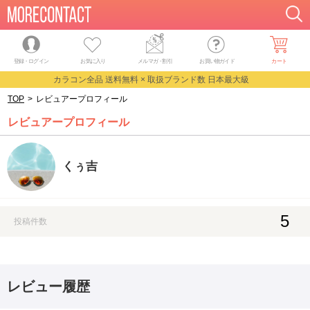
登録・ログイン
お気に入り
メルマガ
・
割引
お買い物ガイド
カート
カラコン全品 送料無料 × 取扱ブランド数 日本最大級
TOP
>
レビュアープロフィール
レビュアープロフィール
くぅ吉
5
投稿件数
レビュー履歴