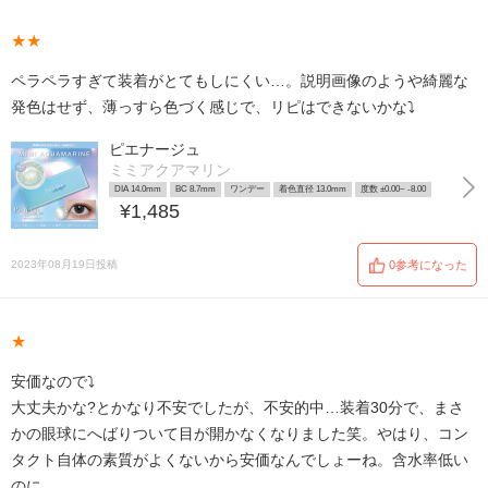
★★
ペラペラすぎて装着がとてもしにくい…。説明画像のようや綺麗な
発色はせず、薄っすら色づく感じで、リピはできないかな⤵︎
ピエナージュ
ミミアクアマリン
DIA 14.0mm
BC 8.7mm
ワンデー
着色直径 13.0mm
度数 ±0.00~ -8.00
¥1,485
2023年08月19日投稿
0参考になった
★
安価なので⤵︎
大丈夫かな?とかなり不安でしたが、不安的中…装着30分で、まさ
かの眼球にへばりついて目が開かなくなりました笑。やはり、コン
タクト自体の素質がよくないから安価なんでしょーね。含水率低い
のに…