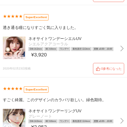
★★★★★
SuperExcellent
透き通る瞳になりすごく気に入りました。
ネオサイトワンデーシエルUV
シエルアクアコーラル
DIA 14.2mm
BC 8.6mm
ワンデー
着色直径 13.3mm
度数 ±0.00~ -10.00
¥3,920
2020年02月23日投稿
0参考になった
★★★★★
SuperExcellent
すごく綺麗。このデザインのカラバリ欲しい。緑色期待。
ネオサイトワンデーリングUV
グレーノート
DIA 14.0mm
BC 8.6mm
ワンデー
着色直径 13.4mm
度数 ±0.00~ -10.00