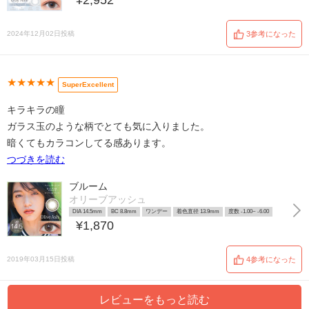
¥2,952
2024年12月02日投稿
3参考になった
★★★★★
SuperExcellent
キラキラの瞳
ガラス玉のような柄でとても気に入りました。
暗くてもカラコンしてる感あります。
つづきを読む
ブルーム
オリーブアッシュ
DIA 14.5mm
BC 8.8mm
ワンデー
着色直径 13.9mm
度数 -1.00~ -6.00
¥1,870
2019年03月15日投稿
4参考になった
レビューをもっと読む