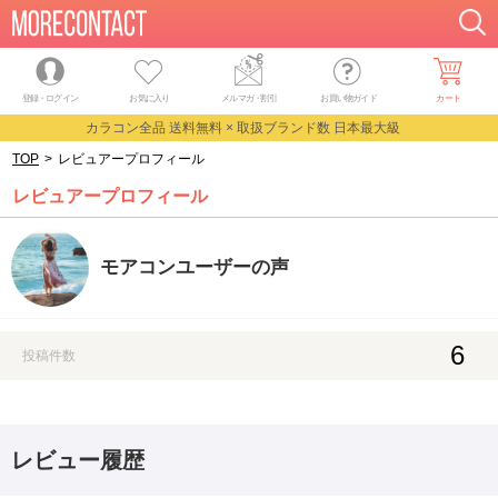
登録・ログイン
お気に入り
メルマガ
・
割引
お買い物ガイド
カート
カラコン全品 送料無料 × 取扱ブランド数 日本最大級
TOP
>
レビュアープロフィール
レビュアープロフィール
モアコンユーザーの声
6
投稿件数
レビュー履歴