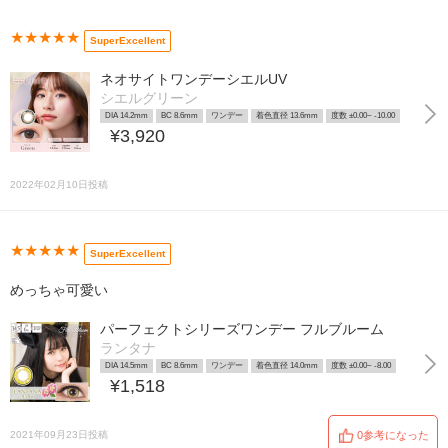
★★★★★
SuperExcellent
ネオサイトワンデーシエルUV
シエルグリーン
DIA 14.2mm
BC 8.6mm
ワンデー
着色直径 13.6mm
度数 ±0.00~ -10.00
¥3,920
2022年02月10日投稿
★★★★★
SuperExcellent
めっちゃ可愛い
パーフェクトシリーズワンデー フルブルーム
ランタナ
DIA 14.5mm
BC 8.6mm
ワンデー
着色直径 14.0mm
度数 ±0.00~ -8.00
¥1,518
2021年09月23日投稿
0参考になった