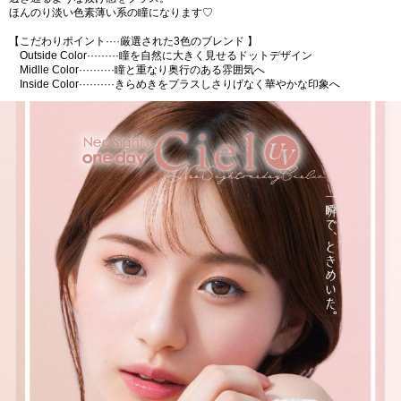
ほんのり淡い色素薄い系の瞳になります♡
【こだわりポイント····厳選された3色のブレンド 】
Outside Color·········瞳を自然に大きく見せるドットデザイン
Midlle Color··········瞳と重なり奥行のある雰囲気へ
Inside Color··········きらめきをプラスしさりげなく華やかな印象へ