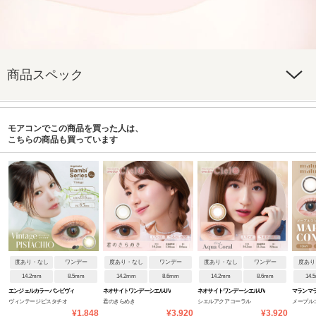
商品スペック
モアコンでこの商品を買った人は、
こちらの商品も買っています
度あり・なし
ワンデー
度あり・なし
ワンデー
度あり・なし
ワンデー
度あり
14.2mm
8.5mm
14.2mm
8.6mm
14.2mm
8.6mm
14.
エンジェルカラーバンビヴィ
ネオサイトワンデーシエルUV
ネオサイトワンデーシエルUV
マランマ
ヴィンテージピスタチオ
君のきらめき
シエルアクアコーラル
メープル
ンテージワンデー
¥1,848
¥3,920
¥3,920