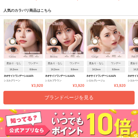
人気のカラバリ商品はこちら
度あり・なし
ワンデー
度あり・なし
ワンデー
度あり・なし
ワンデー
度あり
14.2mm
8.6mm
14.2mm
8.6mm
14.2mm
8.6mm
14.
ネオサイトワンデーシエルUV
ネオサイトワンデーシエルUV
ネオサイトワンデーシエルUV
ネオサイ
シエルグリーン
シエルブラウン
シエルグレージュ
シエルペ
¥3,920
¥3,920
¥3,920
ブランドページを見る