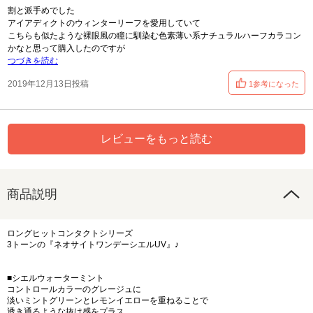
割と派手めでした
アイアディクトのウィンターリーフを愛用していて
こちらも似たような裸眼風の瞳に馴染む色素薄い系ナチュラルハーフカラコン
かなと思って購入したのですが
つづきを読む
2019年12月13日投稿
1参考になった
レビューをもっと読む
商品説明
ロングヒットコンタクトシリーズ
3トーンの『ネオサイトワンデーシエルUV』♪
■シエルウォーターミント
コントロールカラーのグレージュに
淡いミントグリーンとレモンイエローを重ねることで
透き通るような抜け感をプラス。