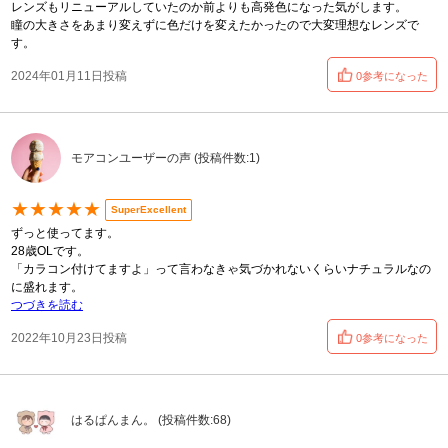
レンズもリニューアルしていたのか前よりも高発色になった気がします。
瞳の大きさをあまり変えずに色だけを変えたかったので大変理想なレンズで
す。
2024年01月11日投稿
0参考になった
モアコンユーザーの声 (投稿件数:1)
★★★★★
SuperExcellent
ずっと使ってます。
28歳OLです。
「カラコン付けてますよ」って言わなきゃ気づかれないくらいナチュラルなの
に盛れます。
つづきを読む
2022年10月23日投稿
0参考になった
はるぱんまん。 (投稿件数:68)