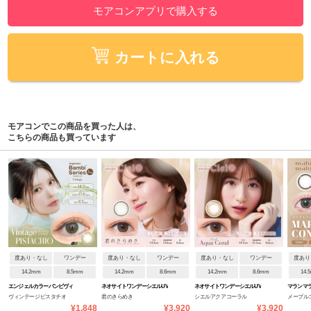
モアコンアプリで購入する
カートに入れる
モアコンでこの商品を買った人は、
こちらの商品も買っています
度あり・なし
ワンデー
度あり・なし
ワンデー
度あり・なし
ワンデー
度あり
14.2mm
8.5mm
14.2mm
8.6mm
14.2mm
8.6mm
14.
エンジェルカラーバンビヴィ
ネオサイトワンデーシエルUV
ネオサイトワンデーシエルUV
マランマ
ヴィンテージピスタチオ
君のきらめき
シエルアクアコーラル
メープル
ンテージワンデー
¥1,848
¥3,920
¥3,920