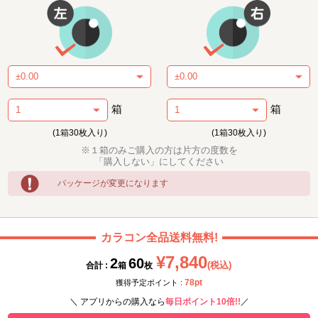
箱
箱
(1箱30枚入り)
(1箱30枚入り)
※１箱のみご購入の方は片方の度数を
「購入しない」にしてください
パッケージが変更になります
カラコン全品送料無料!
¥7,840
2
60
(税込)
合計 :
箱
枚
78pt
獲得予定ポイント :
＼ アプリからの購入なら
毎日ポイント10倍!!
／