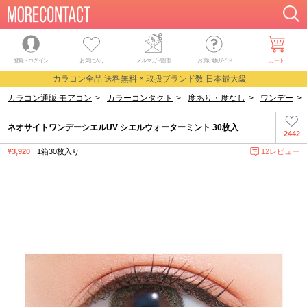
登録・ログイン
お気に入り
メルマガ
・
割引
お買い物ガイド
カート
カラコン全品 送料無料 × 取扱ブランド数 日本最大級
カラコン通販 モアコン
>
カラーコンタクト
>
度あり・度なし
>
ワンデー
>
ネオサイトワンデーシエルUV シエルウォーターミント 30枚入
2442
¥3,920
1箱30枚入り
12レビュー