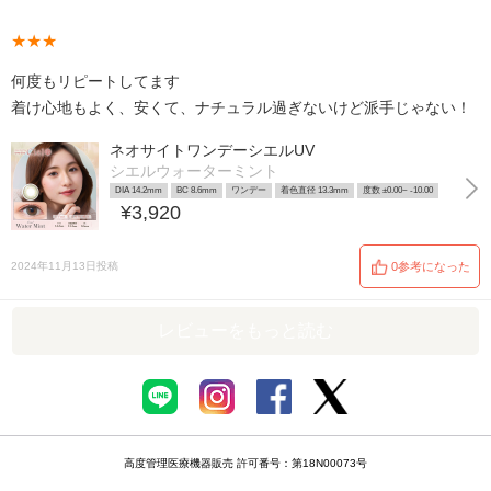
★★★
何度もリピートしてます
着け心地もよく、安くて、ナチュラル過ぎないけど派手じゃない！
ネオサイトワンデーシエルUV
シエルウォーターミント
DIA 14.2mm
BC 8.6mm
ワンデー
着色直径 13.3mm
度数 ±0.00~ -10.00
¥3,920
2024年11月13日投稿
0参考になった
レビューをもっと読む
高度管理医療機器販売 許可番号：第18N00073号