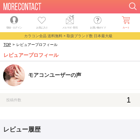
登録・ログイン
お気に入り
メルマガ
・
割引
お買い物ガイド
カート
カラコン全品 送料無料 × 取扱ブランド数 日本最大級
TOP
>
レビュアープロフィール
レビュアープロフィール
モアコンユーザーの声
1
投稿件数
レビュー履歴