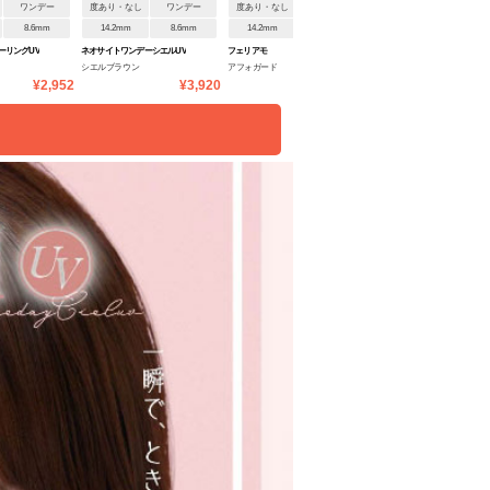
ワンデー
度あり・なし
ワンデー
度あり・なし
ワンデー
度あり・なし
1ヶ月
8.6mm
14.2mm
8.6mm
14.2mm
8.6mm
14.5mm
8.7mm
ーリングUV
ネオサイトワンデーシエルUV
フェリアモ
エバーカラーワンマンス
シエルブラウン
アフォガード
ナチュラルブラウン
¥2,952
¥3,920
¥1,760
¥1