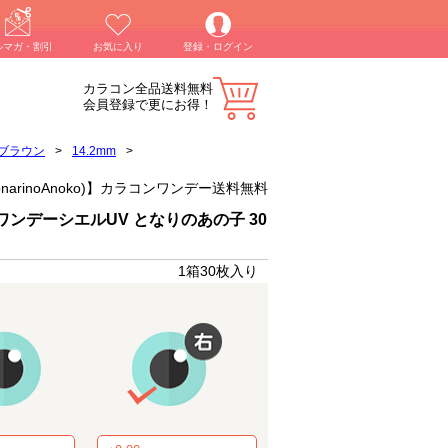
ルマガ・割引
お気に入り
登録・ログイン
カラコン全品送料無料
会員登録で更にお得！
ブラウン
>
14.2mm
>
TonarinoAnoko)】カラコンワンデー送料無料
ンデーシエルUV となりのあの子 30
1箱30枚入り