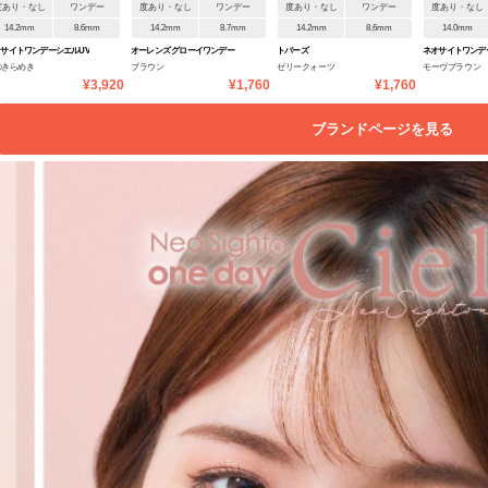
度あり・なし
ワンデー
度あり・なし
ワンデー
度あり・なし
ワンデー
度あり・なし
14.2mm
8.6mm
14.2mm
8.7mm
14.2mm
8.6mm
14.0mm
サイトワンデーシエルUV
オーレンズ グローイワンデー
トパーズ
ネオサイトワンデ
のきらめき
ブラウン
ゼリークォーツ
モーヴブラウン
¥3,920
¥1,760
¥1,760
ブランドページを見る