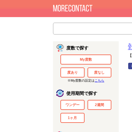
カ
度数で探す
ネ
【
My度数
度あり
度なし
※My度数の設定は
こちら
使用期間で探す
ワンデー
2週間
1ヶ月