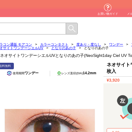
お買い物ガイド
メ
ラコン通販 モアコン
>
カラーコンタクト
>
度あり・度なし
>
ワンデー
>
オサイトワンデーシエルUV
>
となりのあの子
>
となりのあの子
ネオサイトワンデーシエルUVとなりのあの子(NeoSight1day Ciel UV 
ネオサイトワ
送料無料
枚入
ワンデー
14.2mm
使用期間
レンズ直径(DIA)
¥3,920