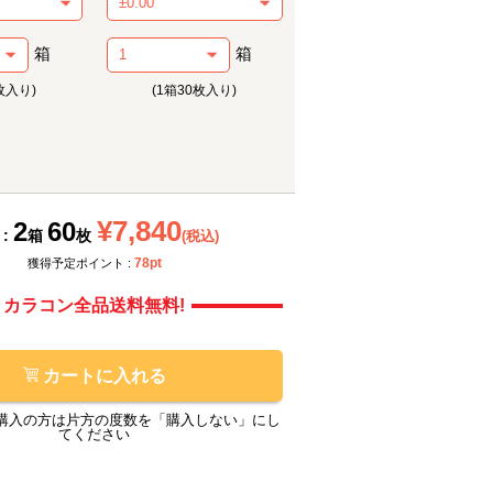
箱
箱
枚入り)
(1箱30枚入り)
メーカー提供画像
メーカ
¥7,840
2
60
 :
箱
枚
(税込)
78pt
獲得予定ポイント :
カラコン全品送料無料!
カートに入れる
購入の方は片方の度数を「購入しない」にし
てください