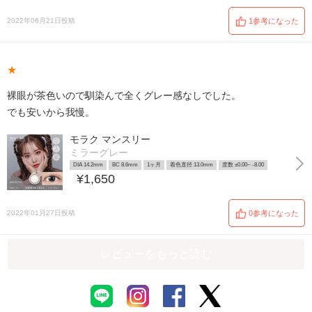
2022年06月21日投稿
1参考になった
★
裸眼が茶色いので馴染んで全くグレー感なしでした。
でも安いから我慢。
モラク マンスリー
ミラーグレー
DIA 14.2mm
BC 8.6mm
1ヶ月
着色直径 13.0mm
度数 ±0.00~ -8.00
¥1,650
2022年01月27日投稿
0参考になった
レビューをもっと読む