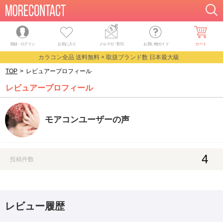
登録・ログイン
お気に入り
メルマガ
・
割引
お買い物ガイド
カート
カラコン全品 送料無料 × 取扱ブランド数 日本最大級
TOP
>
レビュアープロフィール
レビュアープロフィール
モアコンユーザーの声
4
投稿件数
レビュー履歴