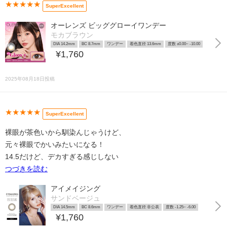
★★★★★
SuperExcellent
オーレンズ ビッググローイワンデー
モカブラウン
DIA 14.2mm
BC 8.7mm
ワンデー
着色直径 13.6mm
度数 ±0.00~ -10.00
¥1,760
2025年08月18日投稿
★★★★★
SuperExcellent
裸眼が茶色いから馴染んじゃうけど、
元々裸眼でかいみたいになる！
14.5だけど、デカすぎる感じしない
つづきを読む
アイメイジング
サンドベージュ
DIA 14.5mm
BC 8.6mm
ワンデー
着色直径 非公表
度数 -1.25~ -6.00
¥1,760