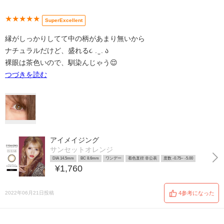
★★★★★
SuperExcellent
縁がしっかりしてて中の柄があまり無いから
ナチュラルだけど、盛れる૮ . ̫ . ა
裸眼は茶色いので、馴染んじゃう😌
つづきを読む
アイメイジング
サンセットオレンジ
DIA 14.5mm
BC 8.6mm
ワンデー
着色直径 非公表
度数 -0.75~ -5.00
¥1,760
2022年06月21日投稿
4参考になった