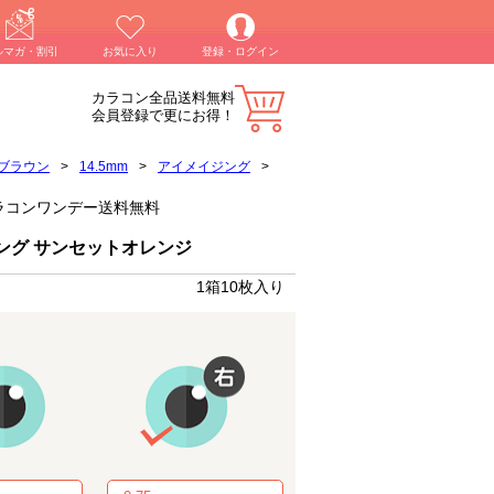
ルマガ・割引
お気に入り
登録・ログイン
カラコン全品送料無料
会員登録で更にお得！
ブラウン
>
14.5mm
>
アイメイジング
>
)】カラコンワンデー送料無料
ング サンセットオレンジ
1箱10枚入り