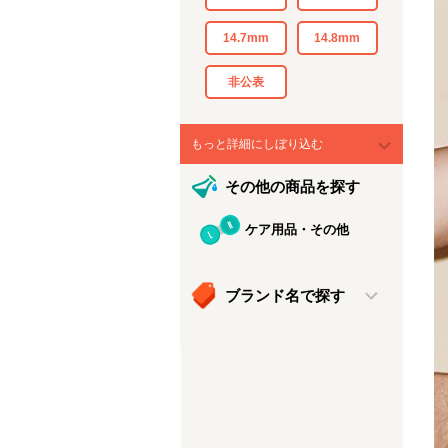
14.7mm
14.8mm
非公表
もっと詳細にしぼり込む
その他の商品を探す
ケア用品・その他
ブランド名で探す