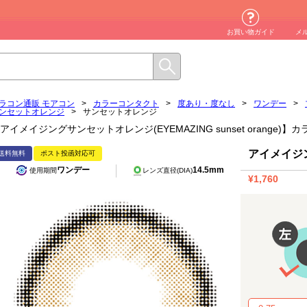
お買い物ガイド
メ
ラコン通販 モアコン
>
カラーコンタクト
>
度あり・度なし
>
ワンデー
>
ンセットオレンジ
>
サンセットオレンジ
アイメイジングサンセットオレンジ(EYEMAZING sunset orange
アイメイジ
送料無料
ポスト投函対応可
ワンデー
14.5mm
使用期間
レンズ直径(DIA)
¥1,760