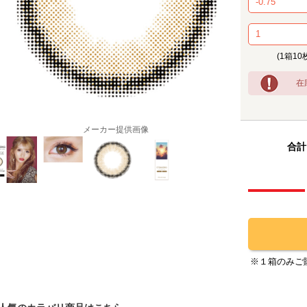
(1箱10
在
メーカー提供画像
合計
※１箱のみご