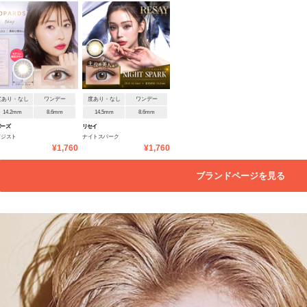
度あり・なし
ワンデー
度あり・なし
ワンデー
14.2mm
8.6mm
14.5mm
8.6mm
パーズ
リセイ
メジスト
ナイトスパーク
¥1,760
¥1,760
ブランドページを見る