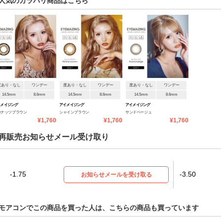
人気のカラバリ商品はこちら
度あり・なし
ワンデー
度あり・なし
ワンデー
度あり・なし
ワンデー
14.5mm
8.6mm
14.5mm
8.6mm
14.5mm
8.6mm
イメイジング
アイメイジング
アイメイジング
コナッツブラウン
シャインブラウン
サンドベージュ
¥1,760
¥1,760
¥1,760
再販売お知らせメール受け取り
-1.75
-3.50
お知らせメールを受け取る
モアコンでこの商品を買った人は、こちらの商品も買っています