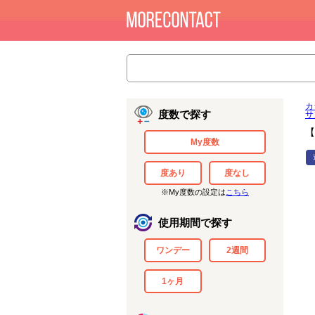
カ
度数で探す
サ
【
My度数
度あり
度なし
※My度数の設定は
こちら
使用期間で探す
ワンデー
2週間
1ヶ月