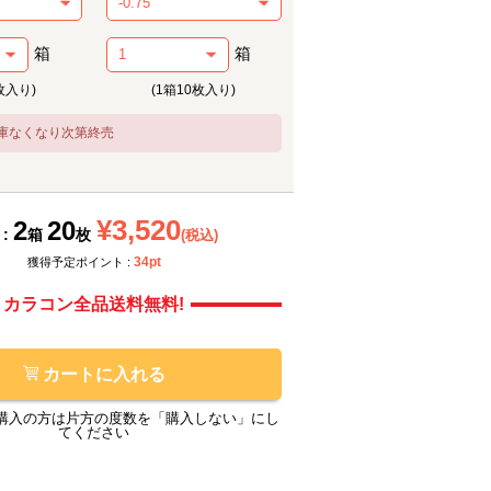
箱
箱
枚入り)
(1箱10枚入り)
庫なくなり次第終売
メーカー提供画像
メーカ
¥3,520
2
20
 :
箱
枚
(税込)
34pt
獲得予定ポイント :
カラコン全品送料無料!
カートに入れる
購入の方は片方の度数を「購入しない」にし
てください