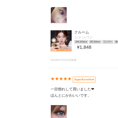
クルーム
シャンパン
DIA 14.5mm
BC 8.6mm
ワンデー
着
¥1,848
2018年10月24日投稿
★★★★★
SuperExcellent
一目惚れして買いました❤︎
ほんとにかわいいです。