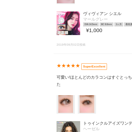
ヴィヴィアン シエル
マールグレー
DIA 14.5mm
BC 8.6mm
1ヶ月
着色直
¥1,000
2019年09月02日投稿
★★★★★
SuperExcellent
可愛い!ほとんどのカラコンはすぐとっ
た
トゥインクルアイズワン
ヘーゼル