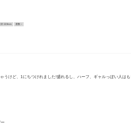
径 13.9mm
度数 ~
ちゃうけど、1にちつけれました!盛れるし、ハーフ、ギャルっぽい人は
デー