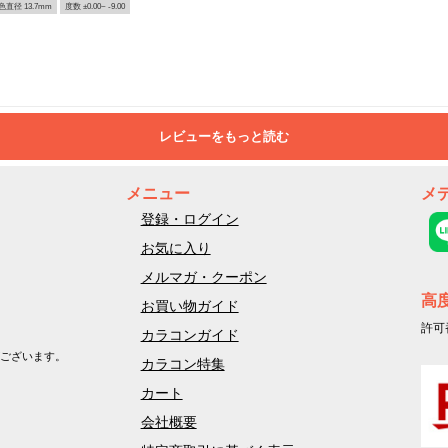
色直径 13.7mm
度数 ±0.00~ -9.00
レビューをもっと読む
メニュー
メ
登録・ログイン
お気に入り
メルマガ・クーポン
高
お買い物ガイド
許可
カラコンガイド
ございます。
カラコン特集
カート
会社概要