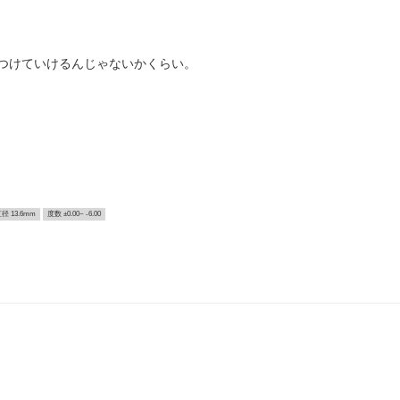
つけていけるんじゃないかくらい。
径 13.6mm
度数 ±0.00~ -6.00