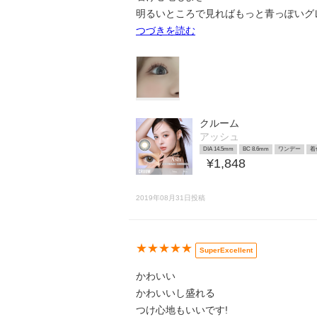
明るいところで見ればもっと青っぽいグ
つづきを読む
クルーム
アッシュ
DIA 14.5mm
BC 8.6mm
ワンデー
着
¥1,848
2019年08月31日投稿
★★★★★
SuperExcellent
かわいい
かわいいし盛れる
つけ心地もいいです!