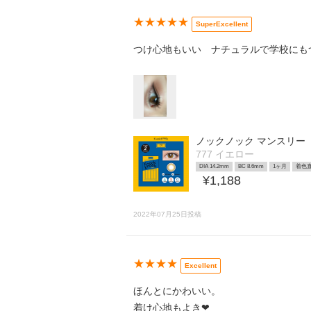
★★★★★
SuperExcellent
つけ心地もいい ナチュラルで学校にも
ノックノック マンスリー
777 イエロー
DIA 14.2mm
BC 8.6mm
1ヶ月
着色直
¥1,188
2022年07月25日投稿
★★★★
Excellent
ほんとにかわいい。
着け心地もよき❤︎