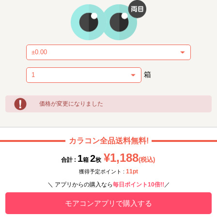
箱
価格が変更になりました
カラコン全品送料無料!
¥1,188
1
2
(税込)
合計 :
箱
枚
11pt
獲得予定ポイント :
＼ アプリからの購入なら
毎日ポイント10倍!!
／
モアコンアプリで購入する