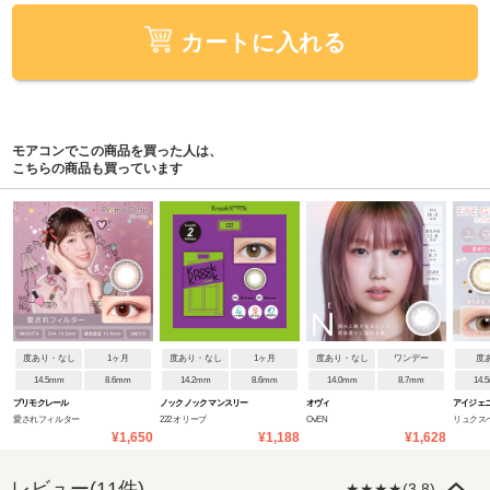
カートに入れる
モアコンでこの商品を買った人は、
こちらの商品も買っています
度あり・なし
1ヶ月
度あり・なし
1ヶ月
度あり・なし
ワンデー
度
14.5mm
8.6mm
14.2mm
8.6mm
14.0mm
8.7mm
14.
プリモクレール
ノックノック マンスリー
オヴィ
アイジェ
愛されフィルター
222 オリーブ
OvEN
リュクス
¥1,650
¥1,188
¥1,628
レビュー(11件)
★★★★(3.8)