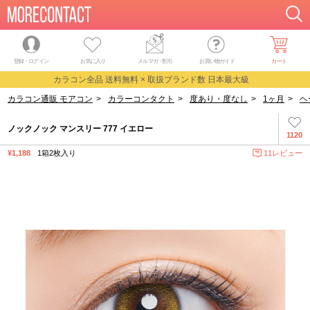
登録・ログイン
お気に入り
メルマガ
・
割引
お買い物ガイド
カート
カラコン全品 送料無料 × 取扱ブランド数 日本最大級
カラコン通販 モアコン
>
カラーコンタクト
>
度あり・度なし
>
1ヶ月
>
ヘ
ノックノック マンスリー 777 イエロー
1120
¥1,188
1箱2枚入り
11レビュー