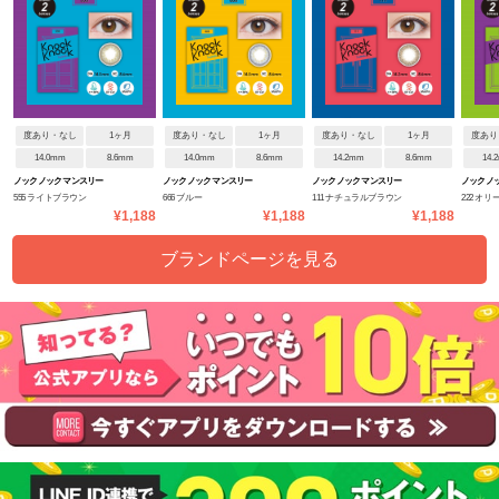
度あり・なし
1ヶ月
度あり・なし
1ヶ月
度あり・なし
1ヶ月
度あり
14.0mm
8.6mm
14.0mm
8.6mm
14.2mm
8.6mm
14.
ノックノック マンスリー
ノックノック マンスリー
ノックノック マンスリー
ノックノッ
555 ライトブラウン
666 ブルー
111 ナチュラルブラウン
222 オリ
¥1,188
¥1,188
¥1,188
ブランドページを見る