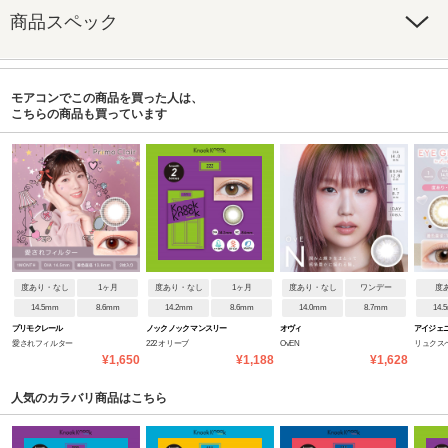
商品スペック
モアコンでこの商品を買った人は、
こちらの商品も買っています
度あり・なし
1ヶ月
度あり・なし
1ヶ月
度あり・なし
ワンデー
度
14.5mm
8.6mm
14.2mm
8.6mm
14.0mm
8.7mm
14.
プリモクレール
ノックノック マンスリー
オヴィ
アイジェ
愛されフィルター
222 オリーブ
OvEN
リュクス
¥1,650
¥1,188
¥1,628
人気のカラバリ商品はこちら