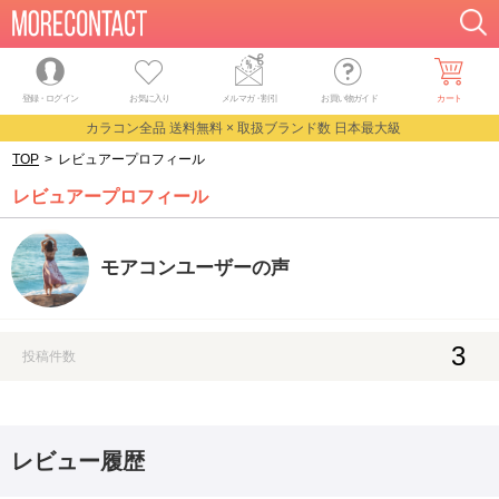
登録・ログイン
お気に入り
メルマガ
・
割引
お買い物ガイド
カート
カラコン全品 送料無料 × 取扱ブランド数 日本最大級
TOP
>
レビュアープロフィール
レビュアープロフィール
モアコンユーザーの声
3
投稿件数
レビュー履歴