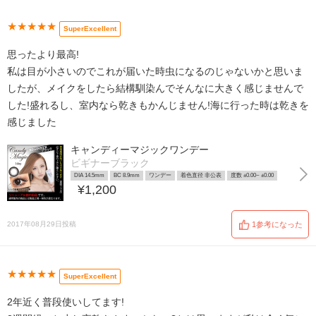
★★★★★
SuperExcellent
思ったより最高!
私は目が小さいのでこれが届いた時虫になるのじゃないかと思いま
したが、メイクをしたら結構馴染んでそんなに大きく感じませんで
した!盛れるし、室内なら乾きもかんじません!海に行った時は乾きを
感じました
キャンディーマジックワンデー
ビギナーブラック
DIA 14.5mm
BC 8.9mm
ワンデー
着色直径 非公表
度数 ±0.00~ ±0.00
¥1,200
2017年08月29日投稿
1参考になった
★★★★★
SuperExcellent
2年近く普段使いしてます!