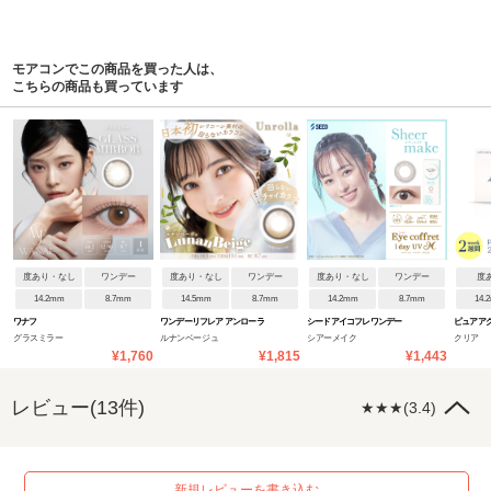
モアコンでこの商品を買った人は、
こちらの商品も買っています
度あり・なし
ワンデー
度あり・なし
ワンデー
度あり・なし
ワンデー
度
14.2mm
8.7mm
14.5mm
8.7mm
14.2mm
8.7mm
14.
ワナフ
ワンデーリフレア アンローラ
シードアイコフレワンデー
ピュアアク
グラスミラー
ルナンベージュ
シアーメイク
クリア
UVM
UVM byZ
¥1,760
¥1,815
¥1,443
レビュー(13件)
★★★(3.4)
新規レビューを書き込む