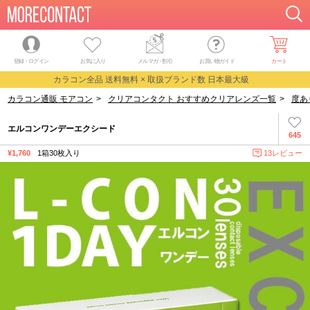
登録・ログイン
お気に入り
メルマガ
・
割引
お買い物ガイド
カート
カラコン全品 送料無料 × 取扱ブランド数 日本最大級
カラコン通販 モアコン
>
クリアコンタクト おすすめクリアレンズ一覧
>
度あ
エルコンワンデーエクシード
645
¥1,760
1箱30枚入り
13レビュー