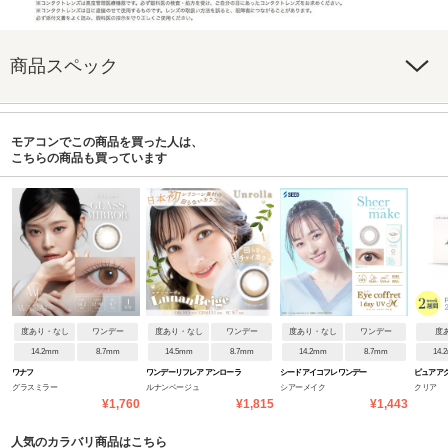
商品スペック
モアコンでこの商品を買った人は、
こちらの商品も買っています
度あり・なし
ワンデー
度あり・なし
ワンデー
度あり・なし
ワンデー
度
14.2mm
8.7mm
14.5mm
8.7mm
14.2mm
8.7mm
14.
ワナフ
ワンデーリフレア アンローラ
シードアイコフレワンデー
ピュアアク
グラスミラー
ルナンベージュ
シアーメイク
クリア
UVM
UVM byZ
¥1,760
¥1,815
¥1,443
人気のカラバリ商品はこちら