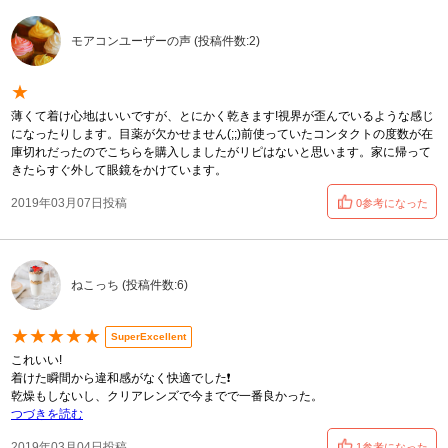
モアコンユーザーの声 (投稿件数:2)
★
薄くて着け心地はいいですが、とにかく乾きます!視界が歪んでいるような感じ
になったりします。目薬が欠かせません(;;)前使っていたコンタクトの度数が在
庫切れだったのでこちらを購入しましたがリピはないと思います。家に帰って
きたらすぐ外して眼鏡をかけています。
2019年03月07日投稿
0参考になった
ねこっち (投稿件数:6)
★★★★★
SuperExcellent
これいい!
着けた瞬間から違和感がなく快適でした❗
乾燥もしないし、クリアレンズで今までで一番良かった。
つづきを読む
2019年03月04日投稿
1参考になった