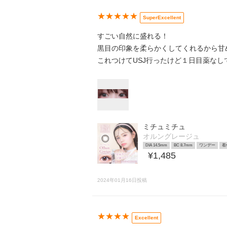
★★★★★
SuperExcellent
すごい自然に盛れる！
黒目の印象を柔らかくしてくれるから甘
これつけてUSJ行ったけど１日目薬なし
ミチュミチュ
オルングレージュ
DIA 14.5mm
BC 8.7mm
ワンデー
着
¥1,485
2024年01月16日投稿
★★★★
Excellent