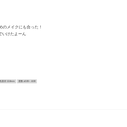
めのメイクにも合った！
でいけたよーん
色直径 13.8mm
度数 ±0.00~ -8.00