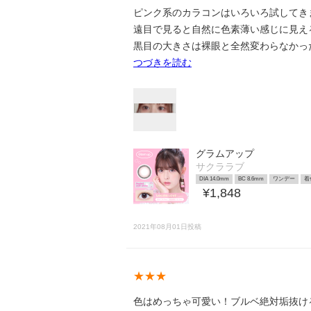
ピンク系のカラコンはいろいろ試してき
遠目で見ると自然に色素薄い感じに見え
黒目の大きさは裸眼と全然変わらなかった
つづきを読む
グラムアップ
サクララブ
DIA 14.0mm
BC 8.6mm
ワンデー
着
¥1,848
2021年08月01日投稿
★★★
色はめっちゃ可愛い！ブルベ絶対垢抜け