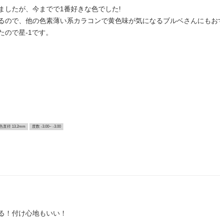
ましたが、今までで1番好きな色でした!
るので、他の色素薄い系カラコンで黄色味が気になるブルベさんにもお
ので星-1です。
色直径 13.2mm
度数 -3.00~ -3.00
る！付け心地もいい！