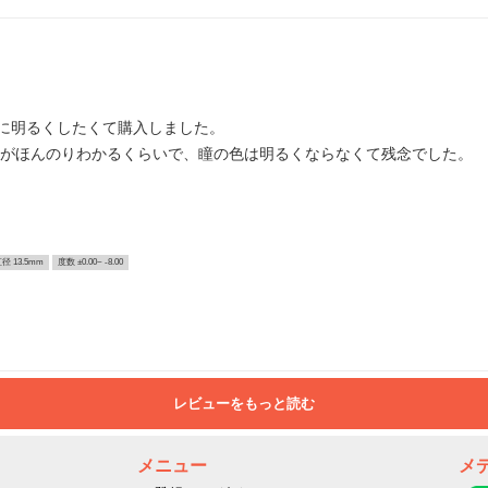
に明るくしたくて購入しました。
部分がほんのりわかるくらいで、瞳の色は明るくならなくて残念でした。
径 13.5mm
度数 ±0.00~ -8.00
レビューをもっと読む
メニュー
メ