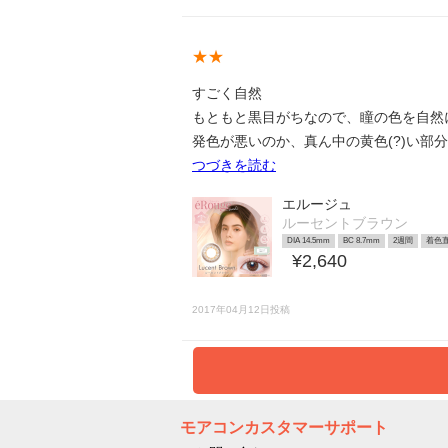
★★
すごく自然
もともと黒目がちなので、瞳の色を自然
発色が悪いのか、真ん中の黄色(?)い
つづきを読む
エルージュ
ルーセントブラウン
DIA 14.5mm
BC 8.7mm
2週間
着色直
¥2,640
2017年04月12日投稿
モアコンカスタマーサポート