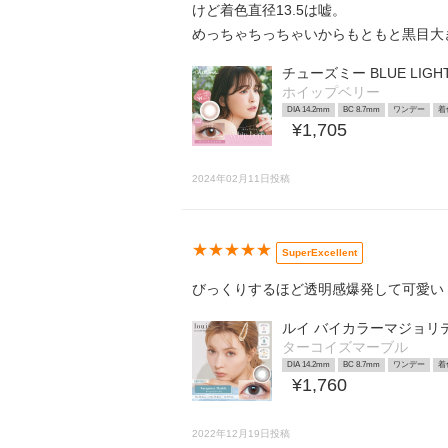
けど着色直径13.5は嘘。
めっちゃちっちゃいからもともと黒目大
チューズミー BLUE LIGHT
ホイップベリー
DIA 14.2mm
BC 8.7mm
ワンデー
着
¥1,705
2024年02月11日投稿
★★★★★
SuperExcellent
びっくりするほど透明感爆発して可愛い
ルイ バイカラーマジョリ
ターコイズマーブル
DIA 14.2mm
BC 8.7mm
ワンデー
着
¥1,760
2022年12月19日投稿