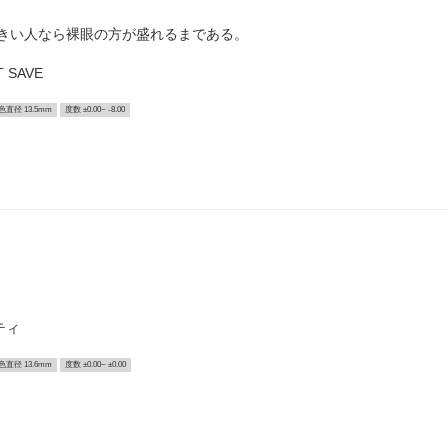
きい人なら裸眼の方が盛れるまである。
 SAVE
色直径 13.5mm
度数 ±0.00~ -8.00
ティ
色直径 13.6mm
度数 ±0.00~ ±0.00