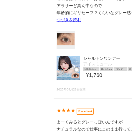
アラサーど真ん中なので
年齢的にギリセーフ？くらいなグレー感
つづきを読む
シャルトンワンデー
アイスミュール
DIA 14.5mm
BC 8.7mm
ワンデー
着
¥1,760
2025年04月29日投稿
★★★★
Excellent
よーくみるとグレーっぽいんですが
ナチュラルなので仕事にこのまま行って