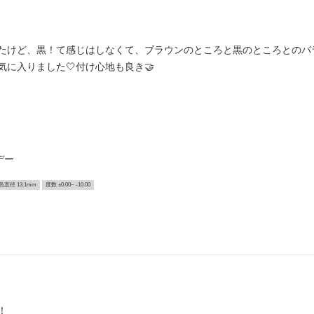
たけど、黒！て感じはしなくて、ブラウンのところと黒のところとのバ
に入りました🤍付け心地も良き🤝
デー
色直径 13.1mm
度数 ±0.00~ -10.00
！