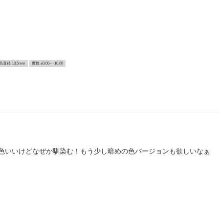
色直径 13.5mm
度数 ±0.00~ -10.00
色いいけどなぜか馴染む！もう少し暗めの色バージョンも欲しいなぁ