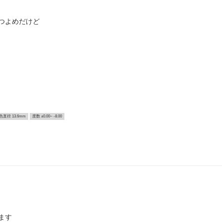
つよめだけど
色直径 13.6mm
度数 ±0.00~ -8.00
ます