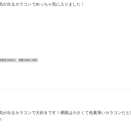
気が出るカラコンでめっちゃ気に入りました！
色直径 13.5mm
度数 ±0.00~ -8.00
気が出るカラコンで大好きです！裸眼は小さくて色素薄いカラコンだと
！