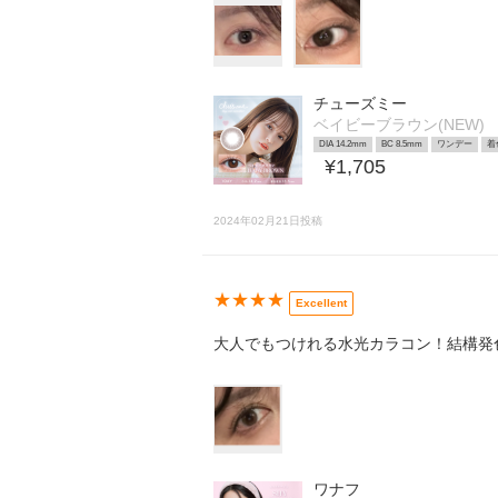
チューズミー
ベイビーブラウン(NEW)
DIA 14.2mm
BC 8.5mm
ワンデー
着
¥1,705
2024年02月21日投稿
★★★★
Excellent
大人でもつけれる水光カラコン！結構発
ワナフ