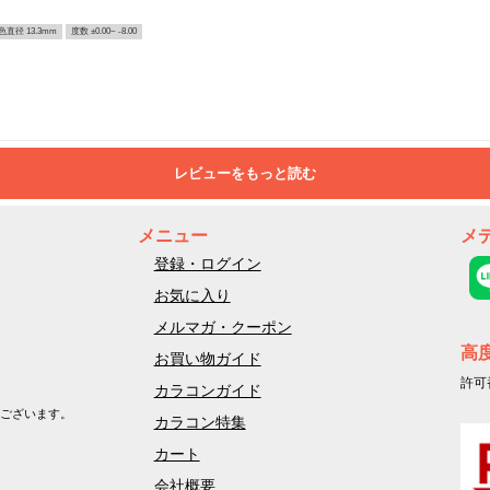
色直径 13.3mm
度数 ±0.00~ -8.00
レビューをもっと読む
メニュー
メ
登録・ログイン
お気に入り
メルマガ・クーポン
高
お買い物ガイド
許可
カラコンガイド
ございます。
カラコン特集
カート
会社概要