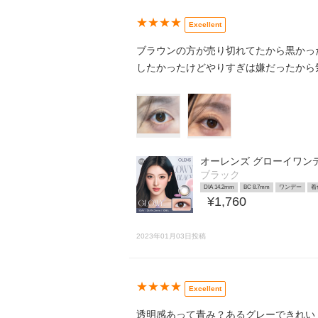
★★★★
Excellent
ブラウンの方が売り切れてたから黒かっ
したかったけどやりすぎは嫌だったから気
オーレンズ グローイワン
ブラック
DIA 14.2mm
BC 8.7mm
ワンデー
着
¥1,760
2023年01月03日投稿
★★★★
Excellent
透明感あって青み？あるグレーできれい