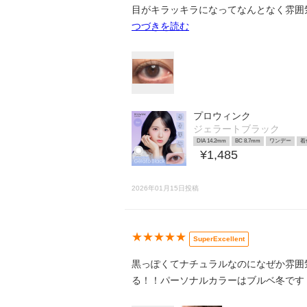
目がキラッキラになってなんとなく雰囲
つづきを読む
プロウィンク
ジェラートブラック
DIA 14.2mm
BC 8.7mm
ワンデー
着
¥1,485
2026年01月15日投稿
★★★★★
SuperExcellent
黒っぽくてナチュラルなのになぜか雰囲
る！！パーソナルカラーはブルベ冬です