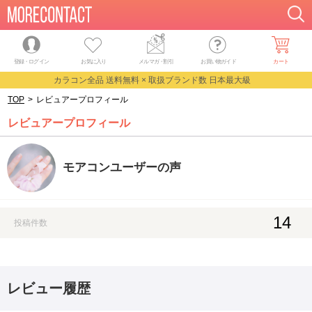
登録・ログイン
お気に入り
メルマガ
・
割引
お買い物ガイド
カート
カラコン全品 送料無料 × 取扱ブランド数 日本最大級
TOP
>
レビュアープロフィール
レビュアープロフィール
モアコンユーザーの声
14
投稿件数
レビュー履歴