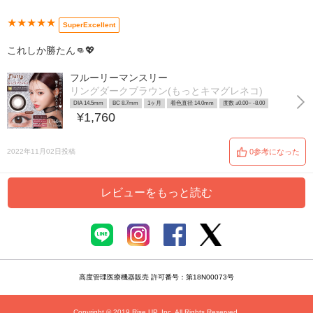
★★★★★
SuperExcellent
これしか勝たん👊💖
フルーリーマンスリー
リングダークブラウン(もっとキマグレネコ)
DIA 14.5mm
BC 8.7mm
1ヶ月
着色直径 14.0mm
度数 ±0.00~ -8.00
¥1,760
2022年11月02日投稿
0参考になった
レビューをもっと読む
高度管理医療機器販売 許可番号：第18N00073号
Copyright © 2019 Rise UP, Inc. All Rights Reserved.