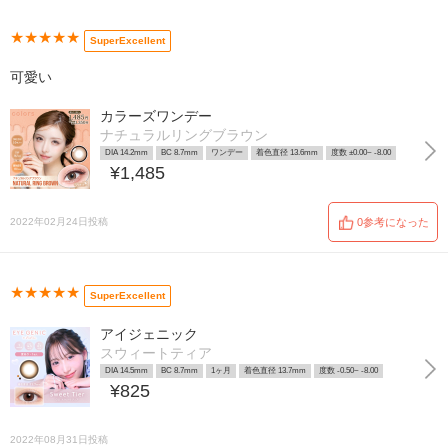
★★★★★
SuperExcellent
可愛い
カラーズワンデー
ナチュラルリングブラウン
DIA 14.2mm
BC 8.7mm
ワンデー
着色直径 13.6mm
度数 ±0.00~ -8.00
¥1,485
2022年02月24日投稿
0参考になった
★★★★★
SuperExcellent
アイジェニック
スウィートティア
DIA 14.5mm
BC 8.7mm
1ヶ月
着色直径 13.7mm
度数 -0.50~ -8.00
¥825
2022年08月31日投稿