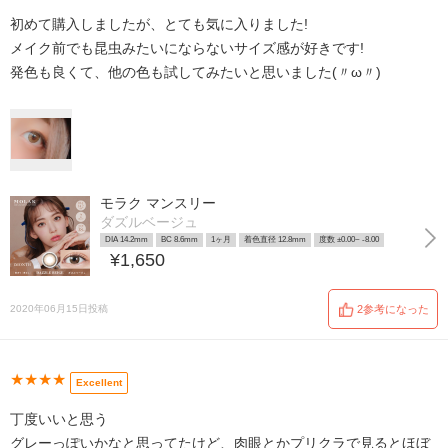
初めて購入しましたが、とても気に入りました!
メイク前でも昆虫みたいにならないサイズ感が好きです!
発色も良くて、他の色も試してみたいと思いました(〃ω〃)
モラク マンスリー
ダズルベージュ
DIA 14.2mm
BC 8.6mm
1ヶ月
着色直径 12.8mm
度数 ±0.00~ -8.00
¥1,650
2020年06月15日投稿
2参考になった
★★★★
Excellent
丁度いいと思う
グレーっぽいかなと思ってたけど、肉眼とかプリクラで見るとほぼ