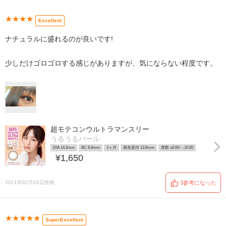
★★★★
Excellent
ナチュラルに盛れるのが良いです!
少しだけゴロゴロする感じがありますが、気にならない程度です。
超モテコンウルトラマンスリー
うるうるパール
DIA 14.2mm
BC 8.6mm
1ヶ月
着色直径 13.6mm
度数 ±0.00~ -10.00
¥1,650
2021年02月26日投稿
3参考になった
★★★★★
SuperExcellent