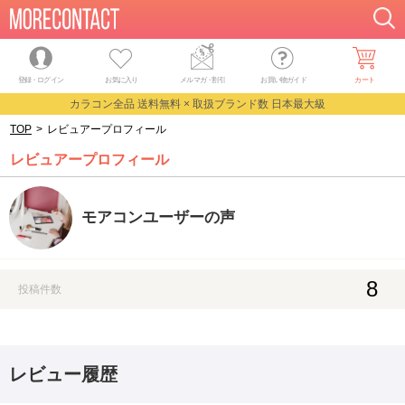
登録・ログイン
お気に入り
メルマガ
・
割引
お買い物ガイド
カート
カラコン全品 送料無料 × 取扱ブランド数 日本最大級
TOP
>
レビュアープロフィール
レビュアープロフィール
モアコンユーザーの声
8
投稿件数
レビュー履歴