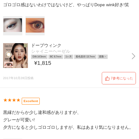
ゴロゴロ感はないわけではないけど、やっぱりDope wink好き!笑
ドープウィンク
シャイニーヘーゼル
DIA 14.5mm
BC 8.7mm
1ヶ月
着色直径 13.7mm
度数 ~
¥1,815
2017年10月28日投稿
7参考になった
★★★★
Excellent
黒縁だからか少し違和感がありますが、
グレーが可愛い!
夕方になると少しゴロゴロしますが、私はあまり気になりません。