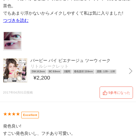
茶色。
でもあまり浮かないからメイクしやすくて私は気に入りました!
つづきを読む
バービー バイ ピエナージュ ツーウィーク
リトルシークレット
DIA 14.2mm
BC 8.6mm
2週間
着色直径 13.6mm
度数 -1.00~ -1.00
¥2,200
2017年04月01日投稿
9参考になった
★★★★
Excellent
発色良い!
すごい発色良いし、フチあり可愛い。