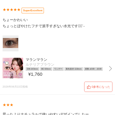
★★★★★
SuperExcellent
ちょーかわいい
ちょっとぼやけたフチで派手すぎない水光です👍🏻´-
マランマラン
ルナリアブラウン
DIA 14.5mm
BC 8.6mm
ワンデー
着色直径 13.8mm
度数 ±0.00~ -10.00
¥1,760
2026年06月22日投稿
0参考になった
★★★
思ったよりナチュラルで使いやすいデザインでしたー