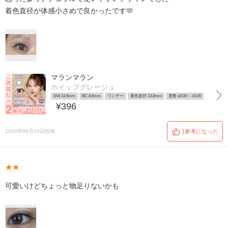
着色直径が体感小さめで良かったです🫶
マランマラン
ホイップグレージュ
DIA 14.5mm
BC 8.6mm
ワンデー
着色直径 13.8mm
度数 ±0.00~ -10.00
¥396
2026年04月18日投稿
1参考になった
★★
可愛いけどちょっと物足りないかも