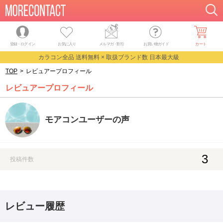
登録・ログイン
お気に入り
メルマガ
・
割引
お買い物ガイド
カート
カラコン全品 送料無料 × 取扱ブランド数 日本最大級
TOP
>
レビュアープロフィール
レビュアープロフィール
モアコンユーザーの声
3
投稿件数
レビュー履歴