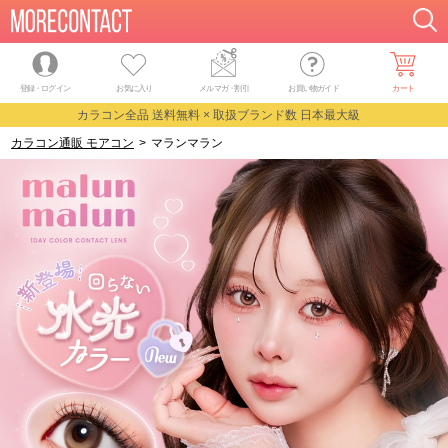
登録・ログイン
お気に入り
メルマガ
・
割引
お買い物ガイド
カート
カラコン全品 送料無料 × 取扱ブランド数 日本最大級
カラコン通販 モアコン
>
マランマラン