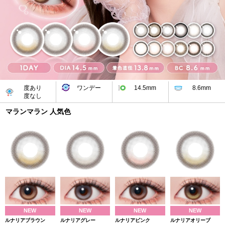
度あり
ワンデー
14.5mm
8.6mm
度なし
マランマラン 人気色
NEW
NEW
NEW
NEW
ルナリアブラウン
ルナリアグレー
ルナリアピンク
ルナリアオリーブ