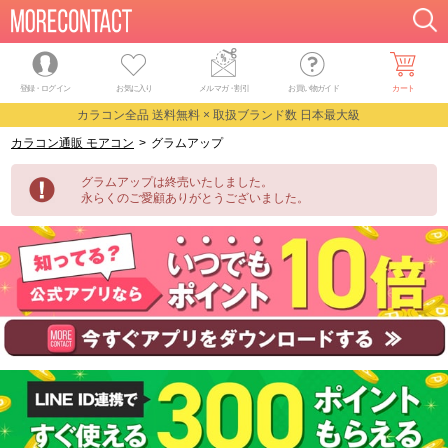
登録・ログイン
お気に入り
メルマガ
・
割引
お買い物ガイド
カート
カラコン全品 送料無料 × 取扱ブランド数 日本最大級
カラコン通販 モアコン
>
グラムアップ
グラムアップは終売いたしました。
永らくのご愛顧ありがとうございました。