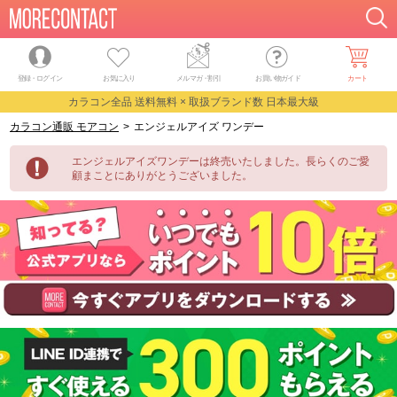
登録・ログイン
お気に入り
メルマガ
・
割引
お買い物ガイド
カート
カラコン全品 送料無料 × 取扱ブランド数 日本最大級
カラコン通販 モアコン
>
エンジェルアイズ ワンデー
エンジェルアイズワンデーは終売いたしました。長らくのご愛
顧まことにありがとうございました。