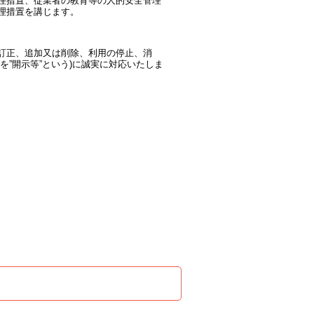
理措置、従業者の教育等の人的安全管理
理措置を講じます。
訂正、追加又は削除、利用の停止、消
”開示等”という)に誠実に対応いたしま