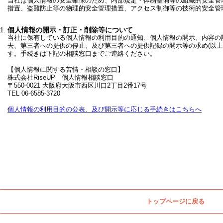
当社は個人情報の安全確保のため、内部規定・体制整備等の組織的安全管
措置、盗難防止等の物理的安全管理措置、アクセス制御等の技術的安全管
個人情報の開示・訂正・削除等について
当社に保有している個人情報の利用目的の通知、個人情報の開示、内容の
去、第三者への提供の停止、及び第三者への提供記録の開示等の求め(以上を
す。手続きは下記の相談窓口までご連絡ください。
【個人情報に関する苦情・相談の窓口】
株式会社RiseUP 個人情報相談窓口
〒550-0021 大阪府大阪市西区川口2丁目2番17号
TEL 06-6585-3720
個人情報の利用目的の公表、及び開示等に応じる手続きはこちらへ
トップページに戻る