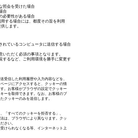
な照会を受けた場合
場合
の必要性がある場合
利用する場合には、都度その旨を利用
提供します。
されているコンピュータに送信する場合
意いただく必須の事項となります。
覧するなど、ご利用環境を勝手に変更す
で送受信した利用履歴や入力内容などを、
じページにアクセスすると、クッキーの情
ます。お客様がブラウザの設定でクッキー
ッキーを取得できます。なお、お客様のブ
したクッキーのみを送信します。
」、「すべてのクッキーを拒否する」、
方法は、ブラウザにより異なります。クッ
ください。
を受けられなくなる等、インターネット上
。