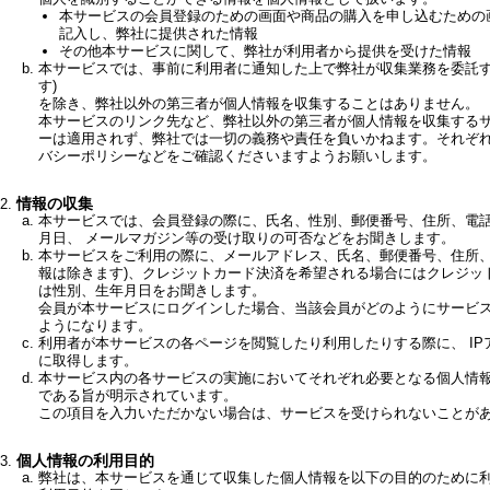
本サービスの会員登録のための画面や商品の購入を申し込むための
記入し、弊社に提供された情報
その他本サービスに関して、弊社が利用者から提供を受けた情報
本サービスでは、事前に利用者に通知した上で弊社が収集業務を委託す
す)
を除き、弊社以外の第三者が個人情報を収集することはありません。
本サービスのリンク先など、弊社以外の第三者が個人情報を収集する
ーは適用されず、弊社では一切の義務や責任を負いかねます。それぞれ
バシーポリシーなどをご確認くださいますようお願いします。
情報の収集
本サービスでは、会員登録の際に、氏名、性別、郵便番号、住所、電
月日、 メールマガジン等の受け取りの可否などをお聞きします。
本サービスをご利用の際に、メールアドレス、氏名、郵便番号、住所、
報は除きます)、クレジットカード決済を希望される場合にはクレジッ
は性別、生年月日をお聞きします。
会員が本サービスにログインした場合、当該会員がどのようにサービ
ようになります。
利用者が本サービスの各ページを閲覧したり利用したりする際に、 I
に取得します。
本サービス内の各サービスの実施においてそれぞれ必要となる個人情
である旨が明示されています。
この項目を入力いただかない場合は、サービスを受けられないことが
個人情報の利用目的
弊社は、本サービスを通じて収集した個人情報を以下の目的のために