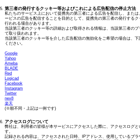
第三者の発行するクッキー等およびこれによる広告配信の停止方法
私たちのサービス上において提携先の第三者による広告を配信し、または
ービスの広告を配信することを目的として、提携先の第三者の発行するク
行われる場合があります。
当該第三者のクッキー等の詳細および取得される情報は、当該第三者のプ
て取り扱われます。
当該第三者のクッキー等を介した広告配信の無効化をご希望の場合は、下
ください。
Google
Yahoo
Ameba
BLADE
Red
Logicad
Facebook
Instagram
Twitter
nex8
楽天
(※順不同・上記は一例です)
アクセスログについて
弊社は、利用者の皆様が本サービスにアクセスした際に、アクセスログと
す。
記録される内容は、アクセスされた日時、IPアドレス、使用しているブ