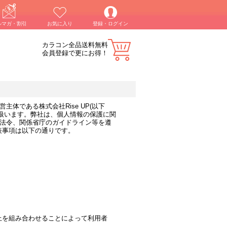
ルマガ・割引
お気に入り
登録・ログイン
カラコン全品送料無料
会員登録で更にお得！
体である株式会社Rise UP(以下
扱います。弊社は、個人情報の保護に関
た法令、関係省庁のガイドライン等を遵
表事項は以下の通りです。
上を組み合わせることによって利用者