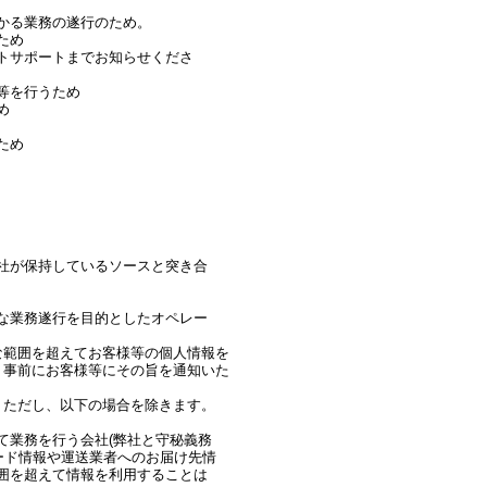
かる業務の遂行のため。
ため
トサポートまでお知らせくださ
等を行うため
め
ため
社が保持しているソースと突き合
な業務遂行を目的としたオペレー
な範囲を超えてお客様等の個人情報を
、事前にお客様等にその旨を通知いた
。ただし、以下の場合を除きます。
て業務を行う会社(弊社と守秘義務
ード情報や運送業者へのお届け先情
囲を超えて情報を利用することは