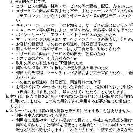
利用目的も同じです。
当サービスの商品・権利・サービスの等の販売、配送、支払いにか
当サービスの商品の広告または宣伝、またはメールマガジン送付の
※モアコンタクトからのお知らせメールが不要の際はモアコンタク
い。
キャンペーン、アンケートのお知らせ、サービス改善とヒアリング
キャンペーン等の実施および、当選の連絡、景品等の発送を行うた
ポイントサービス、アフィリエイトサービスの提供のため
マーケティング活動およびマーケティングデータの調査統計分析の
お客様情報管理、その他の各種連絡、対応管理等のため
製品やサービス等のサポートおよび問合せ等に対応するため
当サービスの商品・サービス等の開発、改善のため
システムの維持、不具合対応のため
取引先等から委託されたPR活動のため
契約や法律等に基づく権利の行使や義務の履行のため
郵便の宛先確認、マーケティング活動および広告宣伝のために、他
わせるため
その他の各種連絡、対応管理、関連資料の送付等
お電話でお問い合わせいただいた場合には、上記の目的および円滑
タ教育に利用するために、録音させていただくことがあります。
弊社は、個人情報をお預かりする際にお知らせした利用目的の合理的
利用いたしません。これらの目的以外に利用する必要が生じた場合は
します。
本サービスが利用者の個人情報を第三者に開示することはありません
利用者本人の同意がある場合
利用者に製品やサービスを提供する目的で、弊社からの委託を受け
契約を締結します)が情報を必要とする場合(クレジット会社へのカ
報などの開示等を指します。これらの会社が、当該業務に必要な範