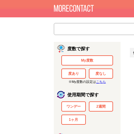
度数で探す
My度数
度あり
度なし
※My度数の設定は
こちら
使用期間で探す
ワンデー
2週間
1ヶ月