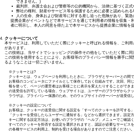
できません。)
裁判所、弁護士会および警察等の公的機関から、法律に基づく正式
弊社の権利、財産やサービス等を保護するために必要と認められる
人の生命、身体および財産等に対する差し迫った危険があり、緊急
提携企業がイベントなどで本サービスを通じて利用者の情報を収集・
者に明示し、本人の同意を得た上で本サービスから提携企業に情報を
クッキーについて
本サービスは、利用していただく際にクッキーと呼ばれる情報を、ご利用
があります。
この技術は、当サイトでショッピングの操作その他をしていただく際に同
この技術を使用することにより、お客様等のプライバシー情報を勝手に閲
るようなことは一切ございません。
※クッキーとは?
クッキーとは、ウェブページを利用したときに、ブラウザとサーバーとの間
お客様のコンピュータにファイルとして保存しておく仕組みです。次回、同
報を使って、ページの運営者はお客様ごとに表示を変えたりすることができ
の送受信を許可している場合、ウェブサイトは、ユーザーのブラウザからク
ラウザは、プライバシー保護のため、そのウェブサイトのサーバーが送受信
※クッキーの設定について
お客様は、クッキーの送受信に関する設定を「すべてのクッキーを許可する
「クッキーを受信したらユーザーに通知する」などから選択できます。設定
キーに関する設定方法は、お使いのブラウザの「ヘルプ」メニューでご確認
すべてのクッキーを拒否する設定を選択されますと、認証が必要なサービス
の各種サービスの利用上、制約を受ける場合がありますのでご注意ください