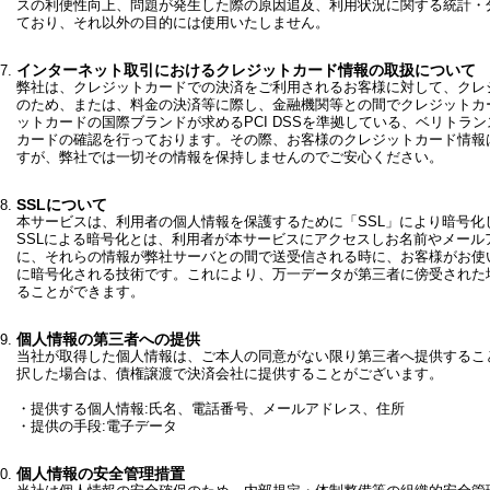
スの利便性向上、問題が発生した際の原因追及、利用状況に関する統計・
ており、それ以外の目的には使用いたしません。
インターネット取引におけるクレジットカード情報の取扱について
弊社は、クレジットカードでの決済をご利用されるお客様に対して、クレ
のため、または、料金の決済等に際し、金融機関等との間でクレジットカ
ットカードの国際ブランドが求めるPCI DSSを準拠している、ベリトラ
カードの確認を行っております。その際、お客様のクレジットカード情報
すが、弊社では一切その情報を保持しませんのでご安心ください。
SSLについて
本サービスは、利用者の個人情報を保護するために「SSL」により暗号化
SSLによる暗号化とは、利用者が本サービスにアクセスしお名前やメー
に、それらの情報が弊社サーバとの間で送受信される時に、お客様がお使
に暗号化される技術です。これにより、万一データが第三者に傍受された
ることができます。
個人情報の第三者への提供
当社が取得した個人情報は、ご本人の同意がない限り第三者へ提供するこ
択した場合は、債権譲渡で決済会社に提供することがございます。
・提供する個人情報:氏名、電話番号、メールアドレス、住所
・提供の手段:電子データ
個人情報の安全管理措置