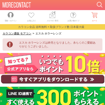
登録・ログイン
お気に入り
メルマガ
・
割引
お買い物ガイド
カート
カラコン全品 送料無料 × 取扱ブランド数 日本最大級
カラコン通販 モアコン
>
エスカ ホラーレンズ
エスカ ホラーレンズは終売となりました。永らくのご愛顧あ
りがとうございました。