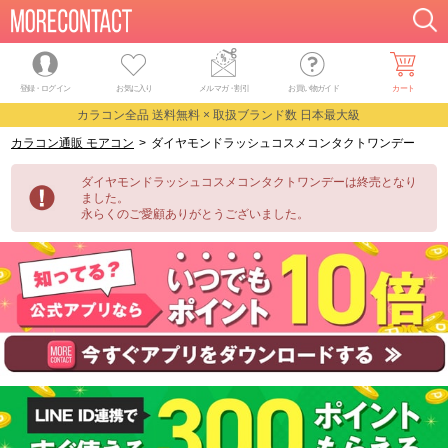
登録・ログイン
お気に入り
メルマガ
・
割引
お買い物ガイド
カート
カラコン全品 送料無料 × 取扱ブランド数 日本最大級
カラコン通販 モアコン
>
ダイヤモンドラッシュコスメコンタクトワンデー
ダイヤモンドラッシュコスメコンタクトワンデーは終売となり
ました。
永らくのご愛顧ありがとうございました。