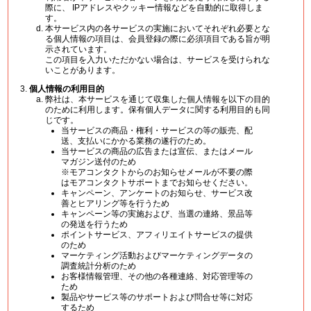
際に、 IPアドレスやクッキー情報などを自動的に取得しま
す。
本サービス内の各サービスの実施においてそれぞれ必要とな
る個人情報の項目は、会員登録の際に必須項目である旨が明
示されています。
この項目を入力いただかない場合は、サービスを受けられな
いことがあります。
個人情報の利用目的
弊社は、本サービスを通じて収集した個人情報を以下の目的
のために利用します。保有個人データに関する利用目的も同
じです。
当サービスの商品・権利・サービスの等の販売、配
送、支払いにかかる業務の遂行のため。
当サービスの商品の広告または宣伝、またはメール
マガジン送付のため
※モアコンタクトからのお知らせメールが不要の際
はモアコンタクトサポートまでお知らせください。
キャンペーン、アンケートのお知らせ、サービス改
善とヒアリング等を行うため
キャンペーン等の実施および、当選の連絡、景品等
の発送を行うため
ポイントサービス、アフィリエイトサービスの提供
のため
マーケティング活動およびマーケティングデータの
調査統計分析のため
お客様情報管理、その他の各種連絡、対応管理等の
ため
製品やサービス等のサポートおよび問合せ等に対応
するため