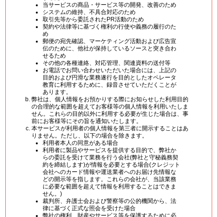
当サービスの商品・サービス等の開発、改善のため
システムの維持、不具合対応のため
取引先等から委託されたPR活動のため
契約や法律等に基づく権利の行使や義務の履行のた
め
郵便の宛先確認、マーケティング活動および広告宣
伝のために、他社が保持しているソースと突き合わ
せるため
その他の各種連絡、対応管理、関連資料の送付等
お電話でお問い合わせいただいた場合には、上記の
目的および円滑な業務遂行を目的としたオペレータ
教育に利用するために、録音させていただくことが
あります。
弊社は、個人情報をお預かりする際にお知らせした利用目的
の合理的な範囲を超えてお客様等の個人情報を利用いたしま
せん。これらの目的以外に利用する必要が生じた場合は、事
前にお客様等にその旨を通知いたします。
本サービスが利用者の個人情報を第三者に開示することはあ
りません。ただし、以下の場合を除きます。
利用者本人の同意がある場合
利用者に製品やサービスを提供する目的で、弊社か
らの委託を受けて業務を行う会社(弊社と守秘義務契
約を締結します)が情報を必要とする場合(クレジット
会社へのカード情報や運送業者へのお届け先情報な
どの開示等を指します。これらの会社が、当該業務
に必要な範囲を超えて情報を利用することはできま
せん。)
裁判所、弁護士会および警察等の公的機関から、法
律に基づく正式な照会を受けた場合
弊社の権利、財産やサービス等を保護するために必