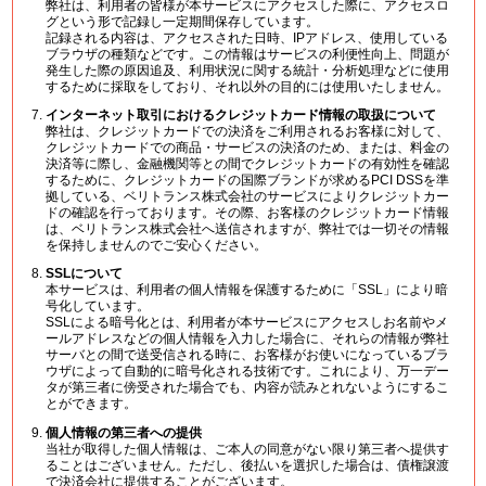
弊社は、利用者の皆様が本サービスにアクセスした際に、アクセスロ
グという形で記録し一定期間保存しています。
記録される内容は、アクセスされた日時、IPアドレス、使用している
ブラウザの種類などです。この情報はサービスの利便性向上、問題が
発生した際の原因追及、利用状況に関する統計・分析処理などに使用
するために採取をしており、それ以外の目的には使用いたしません。
インターネット取引におけるクレジットカード情報の取扱について
弊社は、クレジットカードでの決済をご利用されるお客様に対して、
クレジットカードでの商品・サービスの決済のため、または、料金の
決済等に際し、金融機関等との間でクレジットカードの有効性を確認
するために、クレジットカードの国際ブランドが求めるPCI DSSを準
拠している、ベリトランス株式会社のサービスによりクレジットカー
ドの確認を行っております。その際、お客様のクレジットカード情報
は、ベリトランス株式会社へ送信されますが、弊社では一切その情報
を保持しませんのでご安心ください。
SSLについて
本サービスは、利用者の個人情報を保護するために「SSL」により暗
号化しています。
SSLによる暗号化とは、利用者が本サービスにアクセスしお名前やメ
ールアドレスなどの個人情報を入力した場合に、それらの情報が弊社
サーバとの間で送受信される時に、お客様がお使いになっているブラ
ウザによって自動的に暗号化される技術です。これにより、万一デー
タが第三者に傍受された場合でも、内容が読みとれないようにするこ
とができます。
個人情報の第三者への提供
当社が取得した個人情報は、ご本人の同意がない限り第三者へ提供す
ることはございません。ただし、後払いを選択した場合は、債権譲渡
で決済会社に提供することがございます。