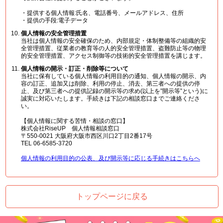
・提供する個人情報:氏名、電話番号、メールアドレス、住所
・提供の手段:電子データ
個人情報の安全管理措置
当社は個人情報の安全確保のため、内部規定・体制整備等の組織的安
全管理措置、従業者の教育等の人的安全管理措置、盗難防止等の物理
的安全管理措置、アクセス制御等の技術的安全管理措置を講じます。
個人情報の開示・訂正・削除等について
当社に保有している個人情報の利用目的の通知、個人情報の開示、内
容の訂正、追加又は削除、利用の停止、消去、第三者への提供の停
止、及び第三者への提供記録の開示等の求め(以上を”開示等”という)に
誠実に対応いたします。手続きは下記の相談窓口までご連絡くださ
い。
【個人情報に関する苦情・相談の窓口】
株式会社RiseUP 個人情報相談窓口
〒550-0021 大阪府大阪市西区川口2丁目2番17号
TEL 06-6585-3720
個人情報の利用目的の公表、及び開示等に応じる手続きはこちらへ
トップページに戻る