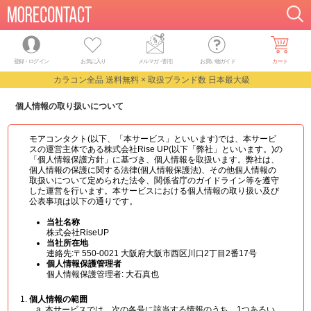
登録・ログイン
お気に入り
メルマガ
・
割引
お買い物ガイド
カート
カラコン全品 送料無料 × 取扱ブランド数 日本最大級
個人情報の取り扱いについて
モアコンタクト(以下、「本サービス」といいます)では、本サービ
スの運営主体である株式会社Rise UP(以下「弊社」といいます。)の
「個人情報保護方針」に基づき、個人情報を取扱います。弊社は、
個人情報の保護に関する法律(個人情報保護法)、その他個人情報の
取扱いについて定められた法令、関係省庁のガイドライン等を遵守
した運営を行います。本サービスにおける個人情報の取り扱い及び
公表事項は以下の通りです。
当社名称
株式会社RiseUP
当社所在地
連絡先:〒550-0021 大阪府大阪市西区川口2丁目2番17号
個人情報保護管理者
個人情報保護管理者: 大石真也
個人情報の範囲
本サービスでは、次の各号に該当する情報のうち、1つあるい