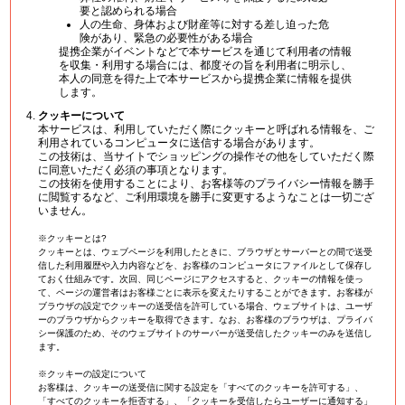
要と認められる場合
人の生命、身体および財産等に対する差し迫った危
険があり、緊急の必要性がある場合
提携企業がイベントなどで本サービスを通じて利用者の情報
を収集・利用する場合には、都度その旨を利用者に明示し、
本人の同意を得た上で本サービスから提携企業に情報を提供
します。
クッキーについて
本サービスは、利用していただく際にクッキーと呼ばれる情報を、ご
利用されているコンピュータに送信する場合があります。
この技術は、当サイトでショッピングの操作その他をしていただく際
に同意いただく必須の事項となります。
この技術を使用することにより、お客様等のプライバシー情報を勝手
に閲覧するなど、ご利用環境を勝手に変更するようなことは一切ござ
いません。
※クッキーとは?
クッキーとは、ウェブページを利用したときに、ブラウザとサーバーとの間で送受
信した利用履歴や入力内容などを、お客様のコンピュータにファイルとして保存し
ておく仕組みです。次回、同じページにアクセスすると、クッキーの情報を使っ
て、ページの運営者はお客様ごとに表示を変えたりすることができます。お客様が
ブラウザの設定でクッキーの送受信を許可している場合、ウェブサイトは、ユーザ
ーのブラウザからクッキーを取得できます。なお、お客様のブラウザは、プライバ
シー保護のため、そのウェブサイトのサーバーが送受信したクッキーのみを送信し
ます。
※クッキーの設定について
お客様は、クッキーの送受信に関する設定を「すべてのクッキーを許可する」、
「すべてのクッキーを拒否する」、「クッキーを受信したらユーザーに通知する」