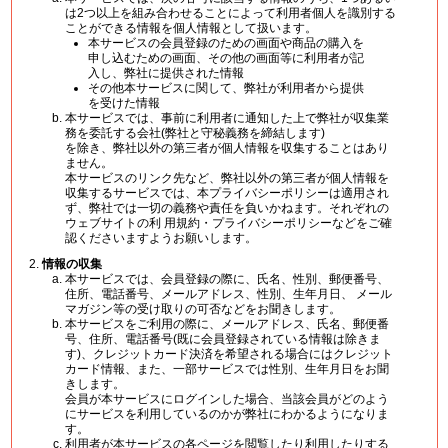
は2つ以上を組み合わせることによって利用者個人を識別する
ことができる情報を個人情報として扱います。
本サービスの会員登録のための画面や商品の購入を
申し込むための画面、その他の画面等に利用者が記
入し、弊社に提供された情報
その他本サービスに関して、弊社が利用者から提供
を受けた情報
本サービスでは、事前に利用者に通知した上で弊社が収集業
務を委託する会社(弊社と守秘義務を締結します)
を除き、弊社以外の第三者が個人情報を収集することはあり
ません。
本サービスのリンク先など、弊社以外の第三者が個人情報を
収集するサービスでは、本プライバシーポリシーは適用され
ず、弊社では一切の義務や責任を負いかねます。それぞれの
ウェブサイトの利 用規約・プライバシーポリシーなどをご確
認くださいますようお願いします。
情報の収集
本サービスでは、会員登録の際に、氏名、性別、郵便番号、
住所、電話番号、メールアドレス、性別、生年月日、 メール
マガジン等の受け取りの可否などをお聞きします。
本サービスをご利用の際に、メールアドレス、氏名、郵便番
号、住所、電話番号(既に会員登録されている情報は除きま
す)、クレジットカード決済を希望される場合にはクレジット
カード情報、また、一部サービスでは性別、生年月日をお聞
きします。
会員が本サービスにログインした場合、当該会員がどのよう
にサービスを利用しているのかが弊社にわかるようになりま
す。
利用者が本サービスの各ページを閲覧したり利用したりする