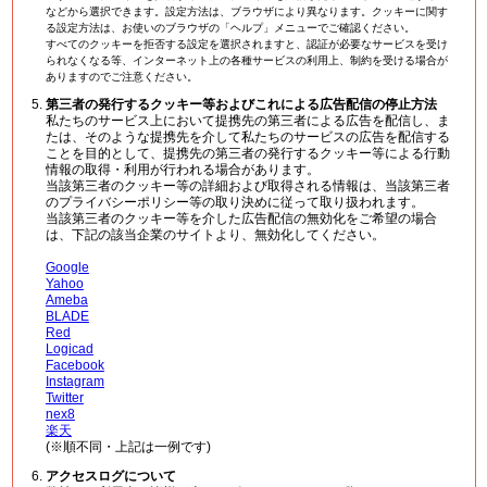
などから選択できます。設定方法は、ブラウザにより異なります。クッキーに関す
る設定方法は、お使いのブラウザの「ヘルプ」メニューでご確認ください。
すべてのクッキーを拒否する設定を選択されますと、認証が必要なサービスを受け
られなくなる等、インターネット上の各種サービスの利用上、制約を受ける場合が
ありますのでご注意ください。
第三者の発行するクッキー等およびこれによる広告配信の停止方法
私たちのサービス上において提携先の第三者による広告を配信し、ま
たは、そのような提携先を介して私たちのサービスの広告を配信する
ことを目的として、提携先の第三者の発行するクッキー等による行動
情報の取得・利用が行われる場合があります。
当該第三者のクッキー等の詳細および取得される情報は、当該第三者
のプライバシーポリシー等の取り決めに従って取り扱われます。
当該第三者のクッキー等を介した広告配信の無効化をご希望の場合
は、下記の該当企業のサイトより、無効化してください。
Google
Yahoo
Ameba
BLADE
Red
Logicad
Facebook
Instagram
Twitter
nex8
楽天
(※順不同・上記は一例です)
アクセスログについて