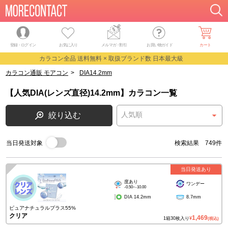
登録・ログイン
お気に入り
メルマガ
・
割引
お買い物ガイド
カート
カラコン全品 送料無料 × 取扱ブランド数 日本最大級
カラコン通販 モアコン
>
DIA14.2mm
【人気DIA(レンズ直径)14.2mm】カラコン一覧
絞り込む
当日発送対象
検索結果 749件
当日発送あり
度あり
ワンデー
-0.50~-10.00
DIA 14.2mm
8.7mm
ピュアナチュラルプラス55%
クリア
1,469
1箱30枚入り
¥
(税込)