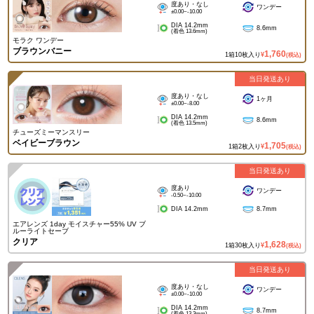
度あり・なし
ワンデー
±0.00~-10.00
DIA 14.2mm
8.6mm
(着色 13.6mm)
モラク ワンデー
ブラウンバニー
1,760
1箱10枚入り
¥
(税込)
当日発送あり
度あり・なし
1ヶ月
±0.00~-8.00
DIA 14.2mm
8.6mm
(着色 13.5mm)
チューズミーマンスリー
ベイビーブラウン
1,705
1箱2枚入り
¥
(税込)
当日発送あり
度あり
ワンデー
-0.50~-10.00
DIA 14.2mm
8.7mm
エアレンズ 1day モイスチャー55% UV ブ
ルーライトセーブ
クリア
1,628
1箱30枚入り
¥
(税込)
当日発送あり
度あり・なし
ワンデー
±0.00~-10.00
DIA 14.2mm
8.7mm
(着色 13.3mm)