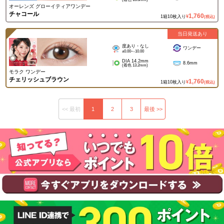
オーレンズ グローイティアワンデー
チャコール
1,760
1箱10枚入り
¥
(税込)
当日発送あり
度あり・なし
ワンデー
±0.00~-10.00
DIA 14.2mm
8.6mm
(着色 13.2mm)
モラク ワンデー
チェリッシュブラウン
1,760
1箱10枚入り
¥
(税込)
<< 最初
1
2
3
最後 >>